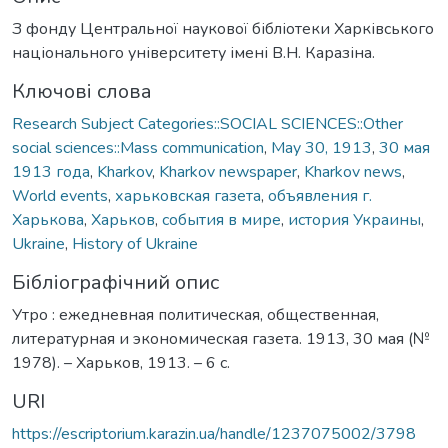
З фонду Центральної наукової бібліотеки Харківського
національного університету імені В.Н. Каразіна.
Ключові слова
Research Subject Categories::SOCIAL SCIENCES::Other
social sciences::Mass communication
,
May 30, 1913
,
30 мая
1913 года
,
Kharkov
,
Kharkov newspaper
,
Kharkov news
,
World events
,
харьковская газета
,
объявления г.
Харькова
,
Харьков
,
события в мире
,
история Украины
,
Ukraine
,
History of Ukraine
Бібліографічний опис
Утро : ежедневная политическая, общественная,
литературная и экономическая газета. 1913, 30 мая (№
1978). – Харьков, 1913. – 6 с.
URI
https://escriptorium.karazin.ua/handle/1237075002/3798