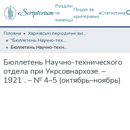
Розділи
Пошук за
та
Статистика
критеріями
колекції
Головна
Харківські періодичні видання
"Бюллетень Научно-технического отдела при Укрсовнархозе" (1921 г.)
Бюллетень Научно-технического отдела при Укрсовнархозе. – 1921 . – № 4–5 (октябрь–ноябрь)
Бюллетень Научно-технического
отдела при Укрсовнархозе. –
1921 . – № 4–5 (октябрь–ноябрь)