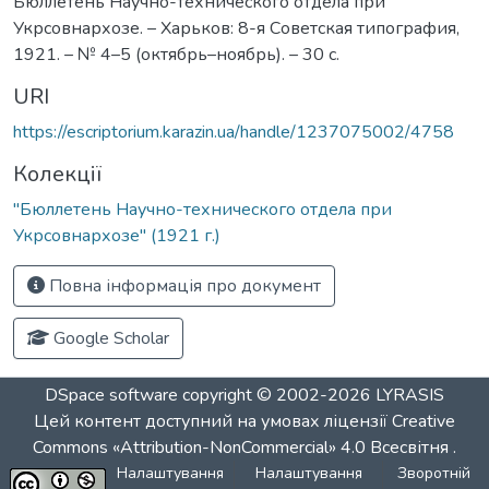
Бюллетень Научно-технического отдела при
Укрсовнархозе. – Харьков: 8-я Советская типография,
1921. – № 4–5 (октябрь–ноябрь). – 30 с.
URI
https://escriptorium.karazin.ua/handle/1237075002/4758
Колекції
"Бюллетень Научно-технического отдела при
Укрсовнархозе" (1921 г.)
Повна інформація про документ
Google Scholar
DSpace software
copyright © 2002-2026
LYRASIS
Цей контент доступний на умовах ліцензії
Creative
Commons «Attribution-NonCommercial» 4.0 Всесвітня
.
Налаштування
Налаштування
Зворотній