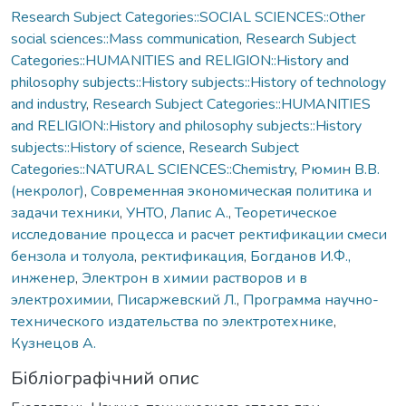
Research Subject Categories::SOCIAL SCIENCES::Other
social sciences::Mass communication
,
Research Subject
Categories::HUMANITIES and RELIGION::History and
philosophy subjects::History subjects::History of technology
and industry
,
Research Subject Categories::HUMANITIES
and RELIGION::History and philosophy subjects::History
subjects::History of science
,
Research Subject
Categories::NATURAL SCIENCES::Chemistry
,
Рюмин В.В.
(некролог)
,
Современная экономическая политика и
задачи техники
,
УНТО
,
Лапис А.
,
Теоретическое
исследование процесса и расчет ректификации смеси
бензола и толуола
,
ректификация
,
Богданов И.Ф.,
инженер
,
Электрон в химии растворов и в
электрохимии
,
Писаржевский Л.
,
Программа научно-
технического издательства по электротехнике
,
Кузнецов А.
Бібліографічний опис