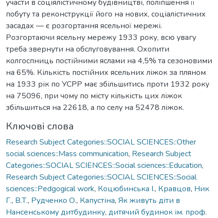
участи в соціялістичному будівництві, поліпшення її
побуту та реконструкції його на нових, соціалістичних
засадах — є розгортання ясельної мережі.
Розгортаючи ясельну мережу 1933 року, всю увагу
треба звернути на обслуговування. Охопити
колгоспниць постійними яслами на 4,5% та сезоновими
на 65%. Кількість постійних ясельних ліжок за пляном
на 1933 рік по УСРР має збільшитись проти 1932 року
на 75096, при чому по місту кількість цих ліжок
збільшиться на 22618, а по селу на 52478 ліжок.
Ключові слова
Research Subject Categories::SOCIAL SCIENCES::Other
social sciences::Mass communication
,
Research Subject
Categories::SOCIAL SCIENCES::Social sciences::Education
,
Research Subject Categories::SOCIAL SCIENCES::Social
sciences::Pedgogical work
,
Коцюбинська І.
,
Кравцов
,
Ник
Г.
,
В.Т.
,
Рудченко О.
,
Капустіна
,
Як живуть діти в
Нансенському дитбудинку
,
дитячий будинок ім. проф.