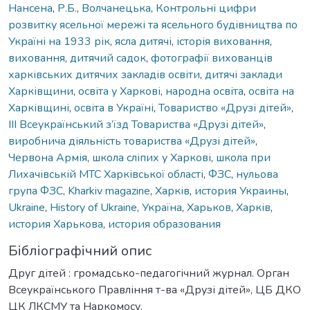
Нансена
,
Р.Б.
,
Волчанецька
,
Контрольні цифри
розвитку ясельної мережі та ясельного будівництва по
Україні на 1933 рік
,
ясла дитячі
,
історія виховання
,
виховання
,
дитячий садок
,
фотографії вихованців
харківських дитячих закладів освіти
,
дитячі заклади
Харківщини
,
освіта у Харкові
,
народна освіта
,
освіта на
Харківщині
,
освіта в Україні
,
Товариство «Друзі дітей»
,
ІІІ Всеукраїнський з’їзд Товариства «Друзі дітей»
,
виробнича діяльність товариства «Друзі дітей»
,
Червона Армія
,
школа сліпих у Харкові
,
школа при
Лихачівській МТС Харківської області
,
ФЗС
,
нульова
група ФЗС
,
Kharkiv magazine
,
Харків
,
история Украины
,
Ukraine
,
History of Ukraine
,
Україна
,
Харьков
,
Харків
,
история Харькова
,
история образования
Бібліографічний опис
Друг дітей : громадсько-педагогічний журнал. Орган
Всеукраїнського Правління т-ва «Друзі дітей», ЦБ ДКО
ЦК ЛКСМУ та Наркомосу.