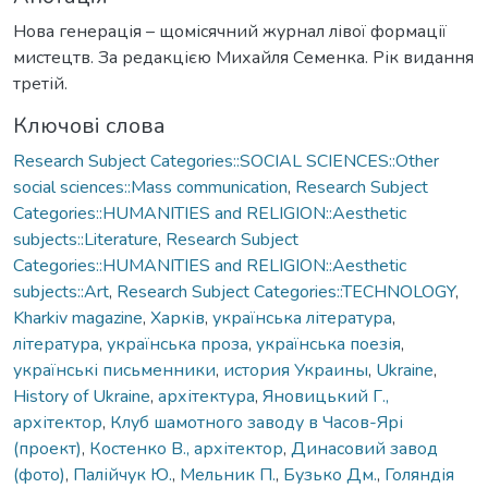
Нова генерація – щомісячний журнал лівої формації
мистецтв. За редакцією Михайля Семенка. Рік видання
третій.
Ключові слова
Research Subject Categories::SOCIAL SCIENCES::Other
social sciences::Mass communication
,
Research Subject
Categories::HUMANITIES and RELIGION::Aesthetic
subjects::Literature
,
Research Subject
Categories::HUMANITIES and RELIGION::Aesthetic
subjects::Art
,
Research Subject Categories::TECHNOLOGY
,
Kharkiv magazine
,
Харків
,
українська література
,
література
,
українська проза
,
українська поезія
,
українські письменники
,
история Украины
,
Ukraine
,
History of Ukraine
,
архітектура
,
Яновицький Г.,
архітектор
,
Клуб шамотного заводу в Часов-Ярі
(проект)
,
Костенко В., архітектор
,
Динасовий завод
(фото)
,
Палійчук Ю.
,
Мельник П.
,
Бузько Дм.
,
Голяндія