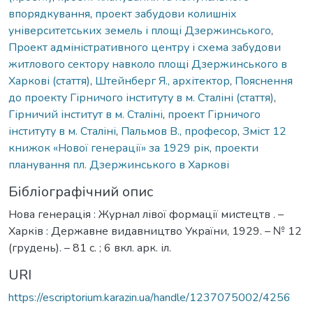
впорядкування
,
проект забудови колишніх
університетських земель і площі Дзержинського
,
Проект адміністративного центру і схема забудови
житлового сектору навколо площі Дзержинського в
Харкові (стаття)
,
Штейнберг Я., архітектор
,
Пояснення
до проекту Гірничого інституту в м. Сталіні (стаття)
,
Гірничий інститут в м. Сталіні
,
проект Гірничого
інституту в м. Сталіні
,
Пальмов В., професор
,
Зміст 12
книжок «Нової генерації» за 1929 рік
,
проекти
планування пл. Дзержинського в Харкові
Бібліографічний опис
Нова генерація : Журнал лівої формації мистецтв . –
Харків : Державне видавництво України, 1929. – № 12
(грудень). – 81 с. ; 6 вкл. арк. іл.
URI
https://escriptorium.karazin.ua/handle/1237075002/4256