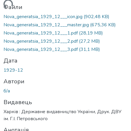
ься...
Файли
Nova_generatsia_1929_12___icon.jpg
(902,48 KB)
Nova_generatsia_1929_12___master.jpg
(675,36 KB)
Nova_generatsia_1929_12___1.pdf
(28,19 MB)
Nova_generatsia_1929_12___2.pdf
(27,2 MB)
Nova_generatsia_1929_12___3.pdf
(31,1 MB)
Дата
1929-12
Автори
б/а
Видавець
Харків : Державне видавництво України, Друк. ДВУ
ім. Г.І. Петровського
Анотація