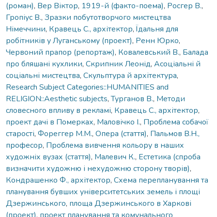
(роман)
,
Вер Віктор
,
1919-й (факто-поема)
,
Росгер В.
,
Гропіус В.
,
Зразки побутотворчого мистецтва
Німеччини
,
Кравець С., архітектор
,
Їдальня для
робітників у Луганському (проект)
,
Ренн Юрко
,
Червоний прапор (репортаж)
,
Ковалевський В.
,
Балада
про бляшані кухлики
,
Скрипник Леонід
,
Асоціальні й
соціальні мистецтва
,
Скульптура й архітектура
,
Research Subject Categories::HUMANITIES and
RELIGION::Aesthetic subjects
,
Турганов В.
,
Методи
словесного впливу в рекламі
,
Кравець С., архітектор
,
проект дачі в Померках
,
Маловічко І.
,
Проблема собачої
старості
,
Фореггер М.М.
,
Опера (стаття)
,
Пальмов В.Н.,
професор
,
Проблема вивчення кольору в наших
художніх вузах (стаття)
,
Малевич К.
,
Естетика (спроба
визначити художню і нехудожню сторону творів)
,
Кондрашенко Ф., архітектор
,
Схема перепланування та
планування бувших університетських земель і площі
Дзержинського
,
площа Дзержинського в Харкові
(проект)
,
проект планування та комунального