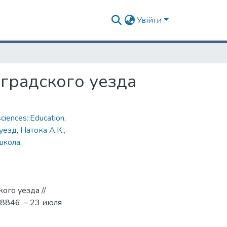
Увійти
оградского уезда
ciences::Education
,
уезд
,
Натока А.К.,
школа
,
ого уезда //
846. – 23 июля