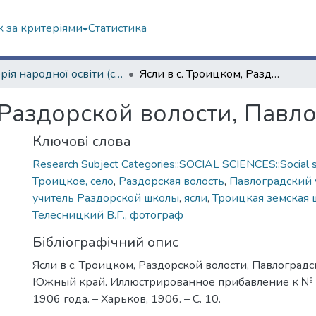
 за критеріями
Статистика
Історія народної освіти (сторінками періодичних видань)
Ясли в с. Троицком, Раздорской волости, Павлоградского уезда
 Раздорской волости, Павл
Ключові слова
Research Subject Categories::SOCIAL SCIENCES::Social s
Троицкое, село
,
Раздорская волость
,
Павлоградский 
учитель Раздорской школы
,
ясли
,
Троицкая земская 
Телесницкий В.Г., фотограф
Бібліографічний опис
Ясли в с. Троицком, Раздорской волости, Павлоградск
Южный край. Иллюстрированное прибавление к № 8
1906 года. – Харьков, 1906. – С. 10.