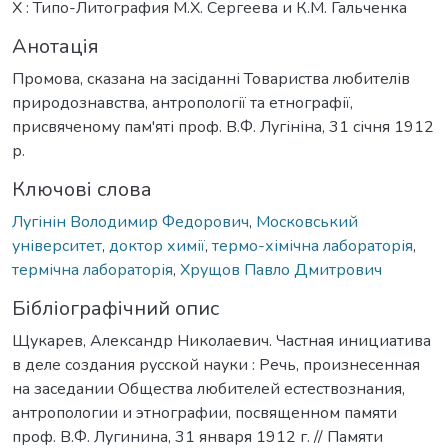
Х : Типо-Литография М.Х. Сергеева и К.М. Гальченка
Анотація
Промова, сказана на засіданні Товариства любителів
природознавства, антропології та етнографії,
присвяченому пам'яті проф. В.Ф. Лугініна, 31 січня 1912
р.
Ключові слова
Лугінін Володимир Федорович
,
Московський
університет
,
доктор химії
,
термо-хімічна лабораторія
,
термічна лабораторія
,
Хрущов Павло Дмитрович
Бібліографічний опис
Щукарев, Александр Николаевич. Частная инициатива
в деле создания русской науки : Речь, произнесенная
на заседании Общества любителей естествознания,
антропологии и этнографии, посвященном памяти
проф. В.Ф. Лугинина, 31 января 1912 г. // Памяти