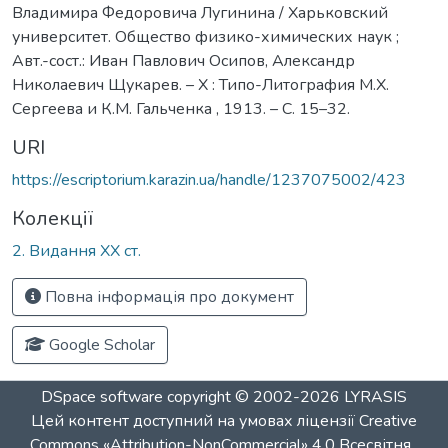
Владимира Федоровича Лугинина / Харьковский
университет. Общество физико-химических наук ;
Авт.-сост.: Иван Павлович Осипов, Александр
Николаевич Щукарев. – Х : Типо-Литография М.Х.
Сергеева и К.М. Гальченка , 1913. – С. 15–32.
URI
https://escriptorium.karazin.ua/handle/1237075002/423
Колекції
2. Видання ХХ ст.
Повна інформація про документ
Google Scholar
DSpace software
copyright © 2002-2026
LYRASIS
Цей контент доступний на умовах ліцензії
Creative
Commons «Attribution-NonCommercial» 4.0 Всесвітня
.