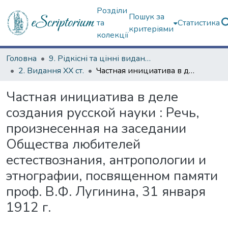
Розділи
Пошук за
та
Статистика
критеріями
колекції
Головна
9. Рідкісні та цінні видання
2. Видання ХХ ст.
Частная инициатива в деле создания русской науки : Речь, произнесенная на заседании Общества любителей естествознания, антропологии и этнографии, посвященном памяти проф. В.Ф. Лугинина, 31 января 1912 г.
Частная инициатива в деле
создания русской науки : Речь,
произнесенная на заседании
Общества любителей
естествознания, антропологии и
этнографии, посвященном памяти
проф. В.Ф. Лугинина, 31 января
1912 г.