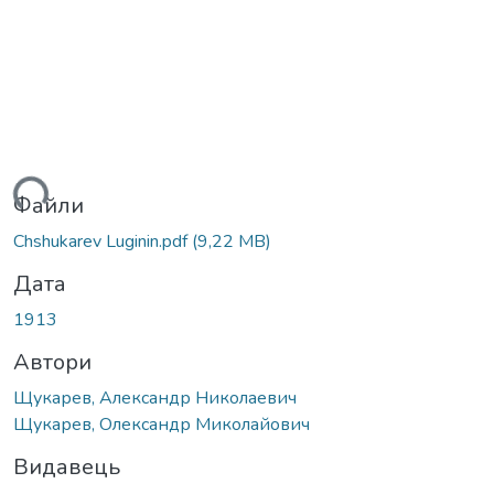
ться...
Файли
Chshukarev Luginin.pdf
(9,22 MB)
Дата
1913
Автори
Щукарев, Александр Николаевич
Щукарев, Олександр Миколайович
Видавець