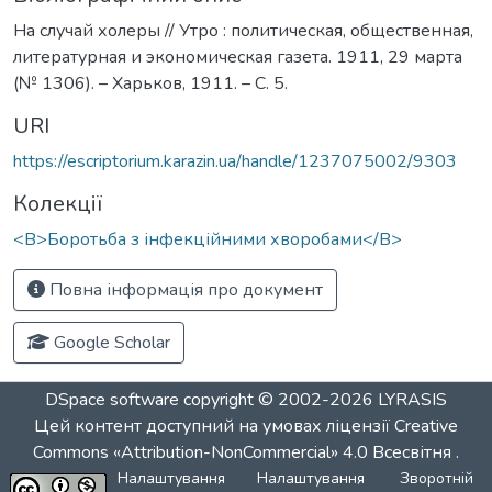
На случай холеры // Утро : политическая, общественная,
литературная и экономическая газета. 1911, 29 марта
(№ 1306). – Харьков, 1911. – С. 5.
URI
https://escriptorium.karazin.ua/handle/1237075002/9303
Колекції
<B>Боротьба з інфекційними хворобами</B>
Повна інформація про документ
Google Scholar
DSpace software
copyright © 2002-2026
LYRASIS
Цей контент доступний на умовах ліцензії
Creative
Commons «Attribution-NonCommercial» 4.0 Всесвітня
.
Налаштування
Налаштування
Зворотній