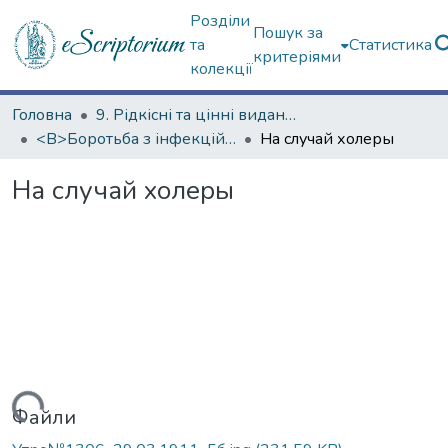
Розділи
Пошук за
та
Статистика
критеріями
колекції
Головна
9. Рідкісні та цінні видання
<B>Боротьба з інфекційними хворобами</B>
На случай холеры
На случай холеры
Файли