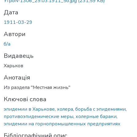
Вантажиться...
Утро№1306_29.03.1911_5б.jpg
(231,59 KB)
Дата
1911-03-29
Автори
б/а
Видавець
Харьков
Анотація
Из раздела "Местная жизнь"
Ключові слова
эпидемии в Харькове
,
холера
,
борьба с эпидемиями
,
противоэпидемические меры
,
холерные бараки
,
эпидемии на горнопромышленных предприятиях
Бібліографічний опис