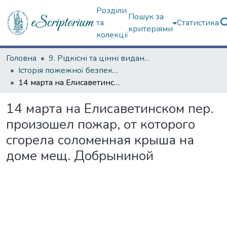
Розділи
Пошук за
та
Статистика
критеріями
колекції
Головна
9. Рідкісні та цінні видання
Історія пожежної безпеки (сторінками періодичних видань)
14 марта на Елисаветинском пер. произошел пожар, от которого сгорела соломенная крыша на доме мещ. Добрыниной
14 марта на Елисаветинском пер.
произошел пожар, от которого
сгорела соломенная крыша на
доме мещ. Добрыниной