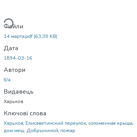
ься...
Файли
14 марта.pdf
(63,39 KB)
Дата
1894-03-16
Автори
б/а
Видавець
Харьков
Ключові слова
Харьков
,
Елисаветинский переулок
,
соломенная крыша
,
дом мещ. Добрыниной
,
пожар