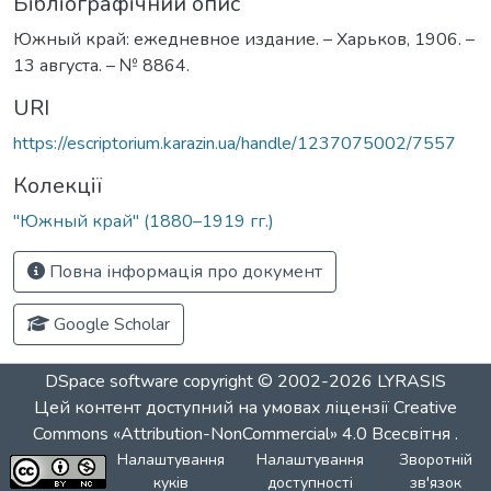
Бібліографічний опис
Южный край: ежедневное издание. – Харьков, 1906. –
13 августа. – № 8864.
URI
https://escriptorium.karazin.ua/handle/1237075002/7557
Колекції
"Южный край" (1880–1919 гг.)
Повна інформація про документ
Google Scholar
DSpace software
copyright © 2002-2026
LYRASIS
Цей контент доступний на умовах ліцензії
Creative
Commons «Attribution-NonCommercial» 4.0 Всесвітня
.
Налаштування
Налаштування
Зворотній
куків
доступності
зв'язок