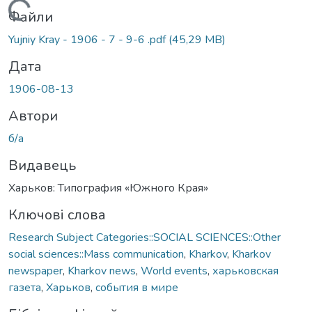
Вантажиться...
Файли
Yujniy Kray - 1906 - 7 - 9-6 .pdf
(45,29 MB)
Дата
1906-08-13
Автори
б/а
Видавець
Харьков: Типография «Южного Края»
Ключові слова
Research Subject Categories::SOCIAL SCIENCES::Other
social sciences::Mass communication
,
Kharkov
,
Kharkov
newspaper
,
Kharkov news
,
World events
,
харьковская
газета
,
Харьков
,
события в мире