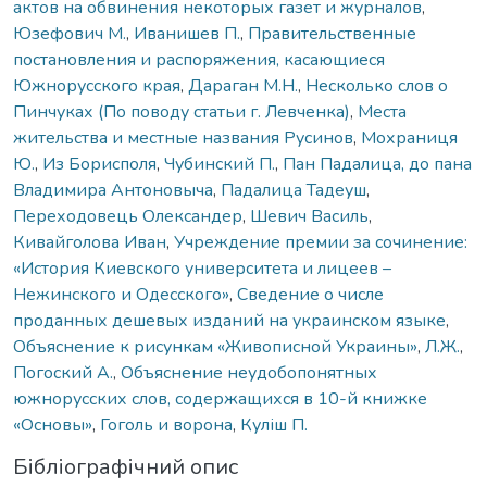
актов на обвинения некоторых газет и журналов
,
Юзефович М.
,
Иванишев П.
,
Правительственные
постановления и распоряжения, касающиеся
Южнорусского края
,
Дараган М.Н.
,
Несколько слов о
Пинчуках (По поводу статьи г. Левченка)
,
Места
жительства и местные названия Русинов
,
Мохраниця
Ю.
,
Из Борисполя
,
Чубинский П.
,
Пан Падалица, до пана
Владимира Антоновыча
,
Падалица Тадеуш
,
Переходовець Олександер
,
Шевич Василь
,
Кивайголова Иван
,
Учреждение премии за сочинение:
«История Киевского университета и лицеев –
Нежинского и Одесского»
,
Сведение о числе
проданных дешевых изданий на украинском языке
,
Объяснение к рисункам «Живописной Украины»
,
Л.Ж.
,
Погоский А.
,
Объяснение неудобопонятных
южнорусских слов, содержащихся в 10-й книжке
«Основы»
,
Гоголь и ворона
,
Куліш П.
Бібліографічний опис