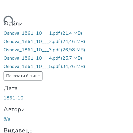
ься...
Файли
Osnova_1861_10___1.pdf
(21,4 MB)
Osnova_1861_10___2.pdf
(24,46 MB)
Osnova_1861_10___3.pdf
(26,98 MB)
Osnova_1861_10___4.pdf
(25,7 MB)
Osnova_1861_10___5.pdf
(34,76 MB)
Показати більше
Дата
1861-10
Автори
б/а
Видавець