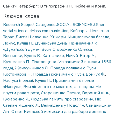
Санкт-Петербург : В типографии Н. Тиблена и Комп.
Ключові слова
Research Subject Categories::SOCIAL SCIENCES::Other
social sciences::Mass communication
,
Кобзарь
,
Шевченко
Тарас
,
Листи Шевченка
,
Химери, Мицкевичова балада
,
Ломус
,
Куліш П.
,
Дунайська дума
,
Примечания к
«Дунайской думе»
,
Вуси
,
Стороженко Олекса
,
Веснянки
,
Кулик В.
,
Хатнє лихо
,
Нечуй-Вітер А.
,
Кузьменко П.
,
Полтавщина (Из записной книжки 1856
года)
,
Жемчужников Л.
,
Правда полякам о Руси
,
Костомаров Н.
,
Правда москвичам о Руси
,
Бойчук Ф.
,
Настуся (поэма)
,
Куліш П.
,
Примечания к поэме
«Настуся»
,
Вчи лінивого не молотом, а голодом
,
Не
впусти рака з рота
,
Стороженко Олекса
,
Вороний кінь
,
Кухаренко Я.
,
Людська пам'ять про старовину
,
Ніс
Степан
,
Ященко Л.
,
Великдень у Подолян
,
Свидницкий
Ан.
,
Ответ Киевской комиссии для разбора древних