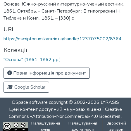
Основа: Южно-русский литературно-ученый вестник.
1861. Октябрь. – Санкт-Петербург : В типографии Н.
Тиблена и Комп., 1861. – [330] с.
URI
https://escriptorium.karazin.ua/handle/1237075002/8364
Колекції
"Основа" (1861–1862 рр.)
Повна інформація про документ
Google Scholar
DSpace software
copyright © 2002-2026
LYRASIS
Цей контент доступний на умовах ліцензії
Creative
Commons «Attribution-NonCommercial» 4.0 Всесвітня
.
Налаштування
Налаштування
Зворотній
куків
доступності
зв'язок