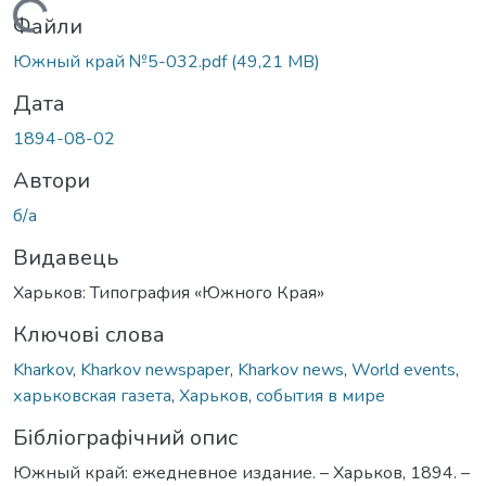
Вантажиться...
Файли
Южный край №5-032.pdf
(49,21 MB)
Дата
1894-08-02
Автори
б/а
Видавець
Харьков: Типография «Южного Края»
Ключові слова
Kharkov
,
Kharkov newspaper
,
Kharkov news
,
World events
,
харьковская газета
,
Харьков
,
события в мире
Бібліографічний опис
Южный край: ежедневное издание. – Харьков, 1894. –