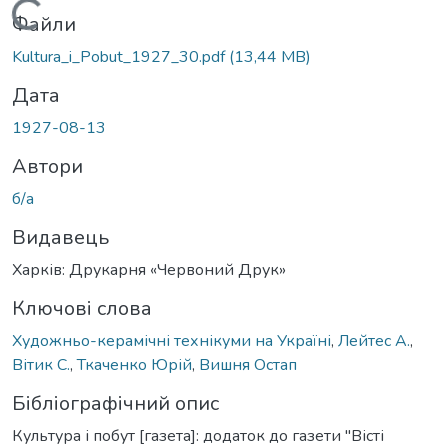
Вантажиться...
Файли
Kultura_i_Pobut_1927_30.pdf
(13,44 MB)
Дата
1927-08-13
Автори
б/а
Видавець
Харків: Друкарня «Червоний Друк»
Ключові слова
Художньо-керамічні технікуми на Україні
,
Лейтес А.
,
Вітик С.
,
Ткаченко Юрій
,
Вишня Остап
Бібліографічний опис
Культура і побут [газета]: додаток до газети "Вісті