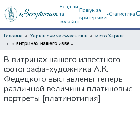
Розділи
Пошук за
та
Статистика
критеріями
колекції
Головна
Харків очима сучасників
місто Харків
В витринах нашего известного фотографа-художника А.К. Федецкого выставлены теперь различной величины платиновые портреты [платинотипия]
В витринах нашего известного
фотографа-художника А.К.
Федецкого выставлены теперь
различной величины платиновые
портреты [платинотипия]