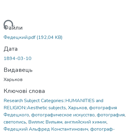
житься...
Файли
Федецкий.pdf
(192,04 KB)
Дата
1894-03-10
Видавець
Харьков
Ключові слова
Research Subject Categories::HUMANITIES and
RELIGION::Aesthetic subjects
,
Харьков
,
фотография
Федецкого
,
фотографическое искусство
,
фотография
,
светопись
,
Виллис Вильям, английский химик
,
Федецкий Альфред Константинович, фотограф-