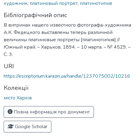
художник
,
платиновый портрет
,
платинотипия
Бібліографічний опис
В витринах нашего известного фотографа-художника
А.К. Федецкого выставлены теперь различной
величины платиновые портреты [платинотипия] //
Южный край. – Харьков, 1894. – 10 марта. – № 4529. –
С. 3.
URI
https://escriptorium.karazin.ua/handle/1237075002/10216
Колекції
місто Харків
Повна інформація про документ
Google Scholar