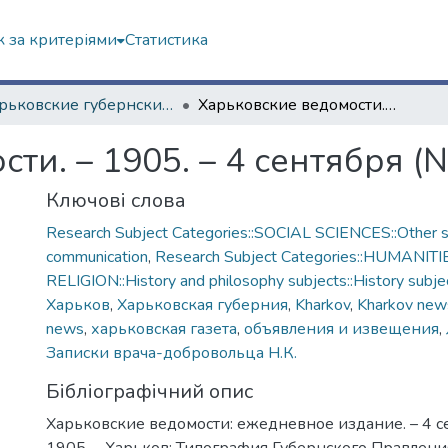
 за критеріями
Статистика
"Харьковские губернские ведомости" (1838–1915 гг.)
Харьковские ведомости. – 1905. – 4 сентября (№ 227)
ти. – 1905. – 4 сентября (
Ключові слова
Research Subject Categories::SOCIAL SCIENCES::Other so
communication
,
Research Subject Categories::HUMANITI
RELIGION::History and philosophy subjects::History subjec
Харьков
,
Харьковская губерния
,
Kharkov
,
Kharkov new
news
,
харьковская газета
,
объявления и извещения
,
Записки врача-добровольца Н.К.
Бібліографічний опис
Харьковские ведомости: ежедневное издание. – 4 с