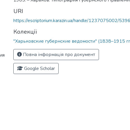
1905. – Харьков: Типография Губернского Правления
URI
https://escriptorium.karazin.ua/handle/1237075002/539
Колекції
"Харьковские губернские ведомости" (1838–1915 гг
Повна інформація про документ
ия
Google Scholar