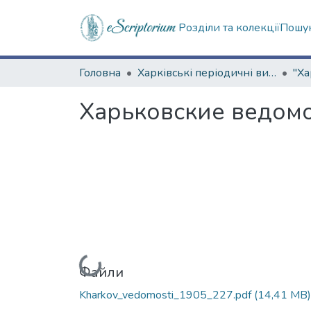
Розділи та колекції
Пошук
Головна
Харківські періодичні видання
Харьковские ведомос
Вантажиться...
Файли
Kharkov_vedomosti_1905_227.pdf
(14,41 MB)