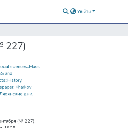
Увійти
№ 227)
cial sciences::Mass
ES and
ts::History
,
spaper
,
Kharkov
Ляоянские дни.
ентября (№ 227),