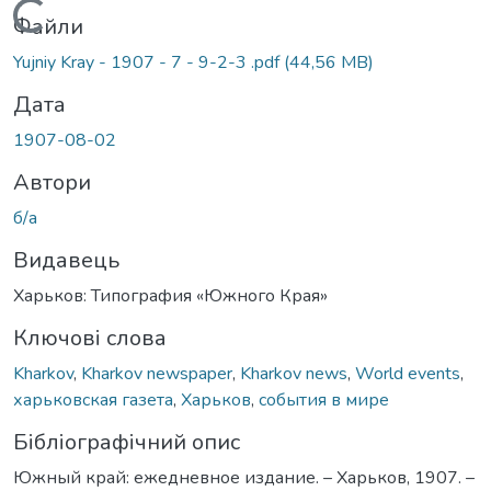
Вантажиться...
Файли
Yujniy Kray - 1907 - 7 - 9-2-3 .pdf
(44,56 MB)
Дата
1907-08-02
Автори
б/а
Видавець
Харьков: Типография «Южного Края»
Ключові слова
Kharkov
,
Kharkov newspaper
,
Kharkov news
,
World events
,
харьковская газета
,
Харьков
,
события в мире
Бібліографічний опис
Южный край: ежедневное издание. – Харьков, 1907. –