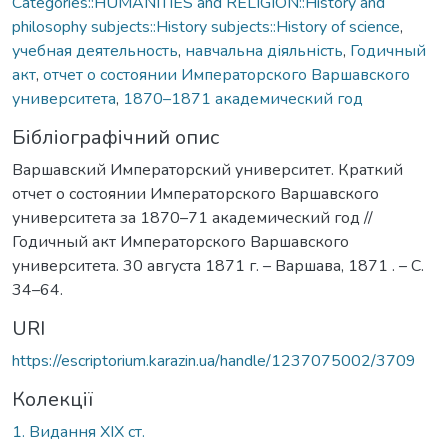
Categories::HUMANITIES and RELIGION::History and
philosophy subjects::History subjects::History of science
,
учебная деятельность
,
навчальна діяльність
,
Годичный
акт
,
отчет о состоянии Императорского Варшавского
университета
,
1870–1871 академический год
Бібліографічний опис
Варшавский Императорский университет. Краткий
отчет о состоянии Императорского Варшавского
университета за 1870–71 академический год //
Годичный акт Императорского Варшавского
университета. 30 августа 1871 г. – Варшава, 1871 . – С.
34–64.
URI
https://escriptorium.karazin.ua/handle/1237075002/3709
Колекції
1. Видання ХІХ ст.