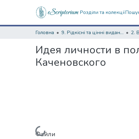
Розділи та колекції
Пошук
Головна
9. Рідкісні та цінні видання
2. 
Идея личности в по
Каченовского
Вантажиться...
Файли