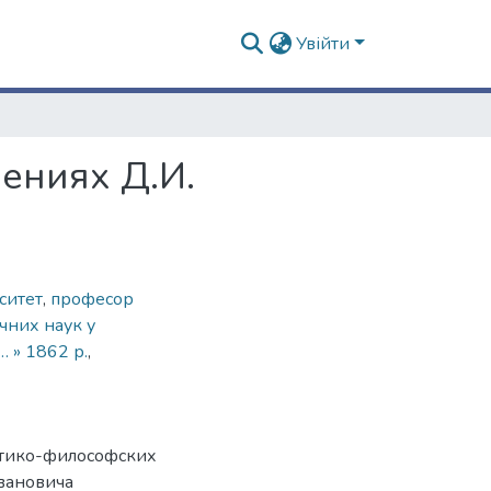
Увійти
ениях Д.И.
ситет
,
професор
ичних наук у
… » 1862 р.
,
итико-философских
вановича