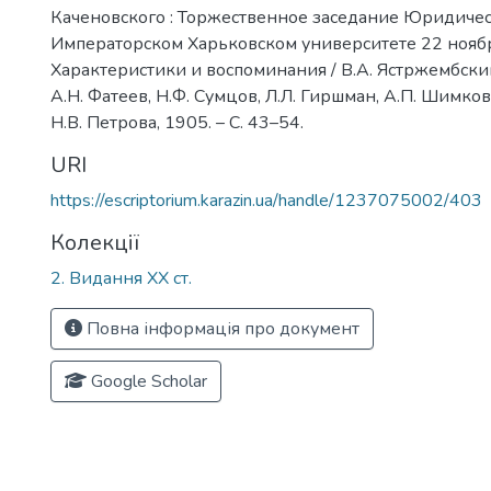
Каченовского : Торжественное заседание Юридичес
Императорском Харьковском университете 22 ноября
Характеристики и воспоминания / В.А. Ястржембский
А.Н. Фатеев, Н.Ф. Сумцов, Л.Л. Гиршман, А.П. Шимков. 
Н.В. Петрова, 1905. – С. 43–54.
URI
https://escriptorium.karazin.ua/handle/1237075002/403
Колекції
2. Видання ХХ ст.
Повна інформація про документ
Google Scholar