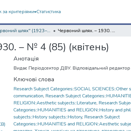
 за критеріями
Статистика
"Червоний шлях" (1923–1936 рр.)
Червоний шлях. – 1930. – № 4 (85) (квітень)
0. – № 4 (85) (квітень)
Анотація
Видає Періодсектор ДВУ. Відповідальний редактор
Ключові слова
Research Subject Categories::SOCIAL SCIENCES::Other so
communication
,
Research Subject Categories::HUMANITI
RELIGION::Aesthetic subjects::Literature
,
Research Subje
Categories::HUMANITIES and RELIGION::History and phi
subjects::History subjects::History
,
Research Subject
Categories::HUMANITIES and RELIGION::Aesthetic subjec
KB)