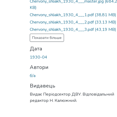
Chervony_shliakh_1930_4___master.jpg
(684,
KB)
Chervony_shliakh_1930_4___1.pdf
(38,81 MB)
Chervony_shliakh_1930_4___2.pdf
(33,13 MB)
Chervony_shliakh_1930_4___3.pdf
(43,19 MB)
Показати більше
Дата
1930-04
Автори
б/а
Видавець
Видає Періодсектор ДВУ. Відповідальний
редактор Н. Калюжний.