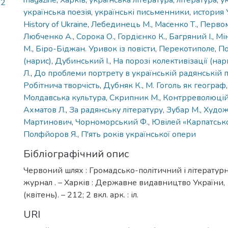
magazine
,
Харків
,
українська література
,
література
,
у
22
українська поезія
,
українські письменники
,
история
History of Ukraine
,
Лебединець M.
,
Масенко Т.
,
Первом
Любченко А.
,
Сорока О.
,
Гордієнко К.
,
Багряний І.
,
Мі
М.
,
Біро-Біджан. Уривок із повісти
,
Перекотиполе
,
По
(нарис)
,
Дубинський І.
,
На порозі колективізації (нар
Л.
,
До проблеми портрету в українській радянській п
Робітнича творчість
,
Дубняк К.
,
М. Гоголь як географ
Молдавська культура
,
Скрипник М.
,
Контрреволюцій
Ахматов Л.
,
За радянську літературу
,
Зубар М.
,
Худож
Мартинович
,
Чорноморський Ф.
,
Ювілей «Карпатськ
Полфйоров Я.
,
П'ять років української опери
Бібліографічний опис
Червоний шлях : Громадсько-політичний і літерату
журнал . – Харків : Державне видавництво України, 
(квітень). – 212; 2 вкл. арк. : іл.
URI