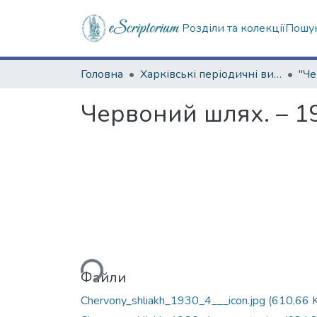
Розділи та колекції
Пошук
Головна
Харківські періодичні видання
Червоний шлях. – 193
Вантажиться...
Файли
Chervony_shliakh_1930_4___icon.jpg
(610,66 