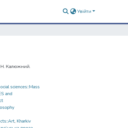
Увійти
 Н. Калюжний.
cial sciences::Mass
ES and
ct
losophy
ts::Art
,
Kharkiv