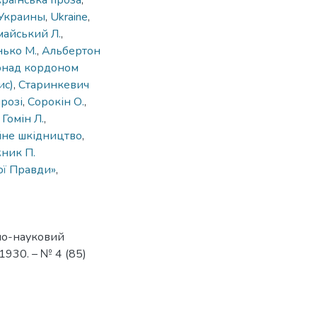
країнська проза
,
 Украины
,
Ukraine
,
айський Л.
,
нько М.
,
Альбертон
над кордоном
ис)
,
Старинкевич
розі
,
Сорокін О.
,
,
Гомін Л.
,
не шкідництво
,
ник П.
ої Правди»
,
рно-науковий
1930. – № 4 (85)