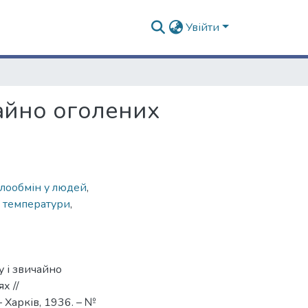
Увійти
айно оголених
плообмін у людей
,
 температури
,
у і звичайно
х //
 Харків, 1936. – №