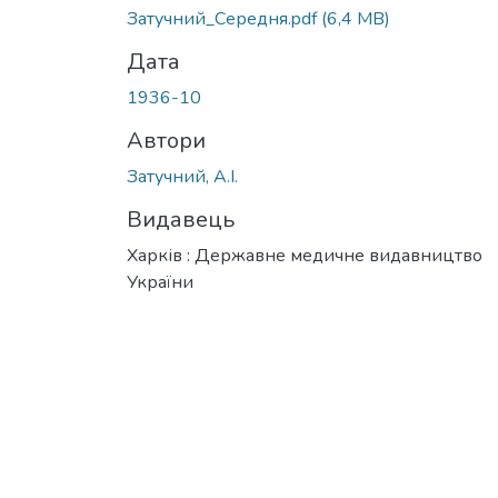
Затучний_Середня.pdf
(6,4 MB)
Дата
1936-10
Автори
Затучний, А.І.
Видавець
Харків : Державне медичне видавництво
України