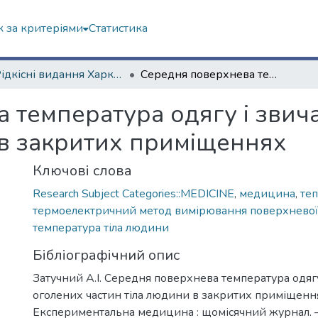
 за критеріями
Статистика
4. Рідкісні видання Харкова ХХ ст.
Середня поверхнева температура одягу і звичайно оголених частин тіла людини в закритих приміщеннях
 температура одягу і звич
 в закритих приміщеннях
Ключові слова
Research Subject Categories::MEDICINE
,
медицина
,
те
термоелектричний метод вимірювання поверхневої
температура тіла людини
Бібліографічний опис
Затучний А.І. Середня поверхнева температура одяг
оголених частин тіла людини в закритих приміщення
Експериментальна медицина : щомісячний журнал. –