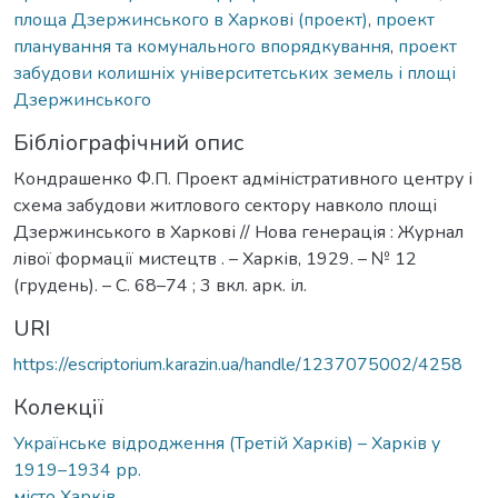
площа Дзержинського в Харкові (проект)
,
проект
планування та комунального впорядкування
,
проект
забудови колишніх університетських земель і площі
Дзержинського
Бібліографічний опис
Кондрашенко Ф.П. Проект адміністративного центру і
схема забудови житлового сектору навколо площі
Дзержинського в Харкові // Нова генерація : Журнал
лівої формації мистецтв . – Харків, 1929. – № 12
(грудень). – С. 68–74 ; 3 вкл. арк. іл.
URI
https://escriptorium.karazin.ua/handle/1237075002/4258
Колекції
Українське відродження (Третій Харків) – Харків у
1919–1934 рр.
місто Харків