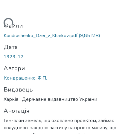
ься...
Файли
Kondrashenko_Dzer_v_Kharkovi.pdf
(9,85 MB)
Дата
1929-12
Автори
Кондрашенко, Ф.П.
Видавець
Харків : Державне видавництво України
Анотація
Ген-плян земель, що охоплено проектом, займає
полуднево-західню частину нагірного масиву, що