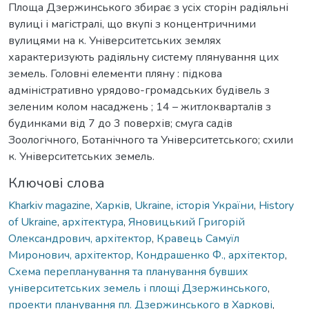
Площа Дзержинського збирає з усіх сторін радіяльні
вулиці і магістралі, що вкупі з концентричними
вулицями на к. Університетських землях
характеризують радіяльну систему плянування цих
земель. Головні елементи пляну : підкова
адміністративно урядово-громадських будівель з
зеленим колом насаджень ; 14 – житлокварталів з
будинками від 7 до 3 поверхів; смуга садів
Зоологічного, Ботанічного та Університетського; схили
к. Університетських земель.
Ключові слова
Kharkiv magazine
,
Харків
,
Ukraine
,
історія України
,
History
of Ukraine
,
архітектура
,
Яновицький Григорій
Олександрович, архітектор
,
Кравець Самуїл
Миронович, архітектор
,
Кондрашенко Ф., архітектор
,
Схема перепланування та планування бувших
університетських земель і площі Дзержинського
,
проекти планування пл. Дзержинського в Харкові
,