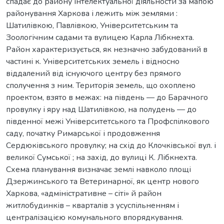
спадає до району інтелектуальної діяльности за мапою
районування Харкова і лежить між землями :
Шатилівкою, Павлівкою, Університетським та
Зоологічним садами та вулицею Карла Лібкнехта.
Район характеризується, як незначно забудований в
частині к. Університетських земель і відносно
віддалений від існуючого центру без прямого
сполучення з ним. Територія земель, що охоплено
проектом, взято в межах: на південь — до Барачного
провулку і яру над Шатилівкою, на полудень — до
південної межі Університетського та Профспілкового
саду, початку Римарської і продовження
Сердюківського провулку; на схід до Клочківської вул. і
великої Сумської ; на захід, до вулиці К. Лібкнехта.
Схема планування визначає землі навколо площі
Дзержинського та Ветеринарної, як центр нового
Харкова, «адміністративне – сіті» й район
житлобудинків – кварталів з усуспільненням і
централізацією комунального впорядкування.