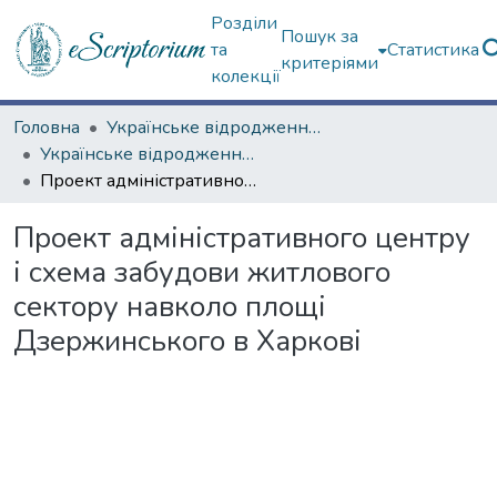
Розділи
Пошук за
та
Статистика
критеріями
колекції
Головна
Українське відродження (Третій Харків)
Українське відродження (Третій Харків) – Харків у 1919–1934 рр.
Проект адміністративного центру і схема забудови житлового сектору навколо площі Дзержинського в Харкові
Проект адміністративного центру
і схема забудови житлового
сектору навколо площі
Дзержинського в Харкові