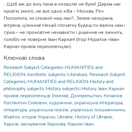
…Щоб аж до віку пана в козацтві не було! Дарма нас
кров’ю змито, не все одно хіба – Москва, Рєч
Посполита, чи січовий наш пан?.. Земле незорана,
вітряна, цілинна! Нехай спочатку будеш ти важка нам і
гірка – не проковтне ненависти і рішення не змінить,
голоблі не поверне Іван Каркач! (Ігор Муратов «Іван
Каркач привів переселенців»).
Ключові слова
Research Subject Categories::HUMANITIES and
RELIGION::Aesthetic subjects::Literature
,
Research Subject
Categories::HUMANITIES and RELIGION::History and
philosophy subjects::History subjects::History
,
Іван Каркач
привів переселенців (поезія)
,
Дніпрельстан
,
Кочанов
Костянтин Силович, художник
,
українська література
,
література
,
українська поезія
,
українські письменники
,
Kharkov
,
історія України
,
Ukraine
,
History of Ukraine
,
Харків
,
заснування Харкова
,
Каркач Іван