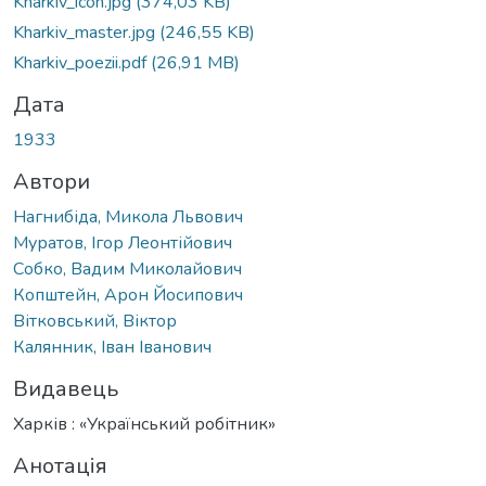
Kharkiv_icon.jpg
(374,03 KB)
Kharkiv_master.jpg
(246,55 KB)
Kharkiv_poezii.pdf
(26,91 MB)
Дата
1933
Автори
Нагнибіда, Микола Львович
Муратов, Ігор Леонтійович
Собко, Вадим Миколайович
Копштейн, Арон Йосипович
Вітковський, Віктор
Калянник, Іван Іванович
Видавець
Харків : «Український робітник»
Анотація