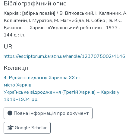
Бібліографічний опис
Харків : [збірка поезій] / В. Вітковський, І. Калянник, А.
Копштейн, І. Муратов, М. Нагнибіда, В. Собко ; Іл. К.С.
Качанов . – Харків : «Український робітник» , 1933 . –
144 с. : іл.
URI
https://escriptorium.karazin.ua/handle/1237075002/4146
Колекції
4. Рідкісні видання Харкова ХХ ст.
місто Харків
Українське відродження (Третій Харків) – Харків у
1919–1934 рр.
Повна інформація про документ
Google Scholar