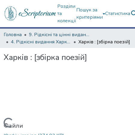
Розділи
Пошук за
та
Статистика
критеріями
колекції
Головна
9. Рідкісні та цінні видання
4. Рідкісні видання Харкова ХХ ст.
Харків : [збірка поезій]
Харків : [збірка поезій]
Вантажиться...
Файли