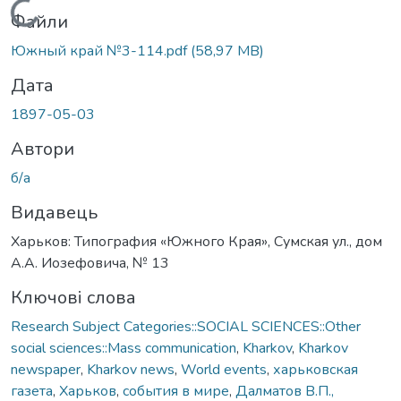
Вантажиться...
Файли
Южный край №3-114.pdf
(58,97 MB)
Дата
1897-05-03
Автори
б/а
Видавець
Харьков: Типография «Южного Края», Сумская ул., дом
А.А. Иозефовича, № 13
Ключові слова
Research Subject Categories::SOCIAL SCIENCES::Other
social sciences::Mass communication
,
Kharkov
,
Kharkov
newspaper
,
Kharkov news
,
World events
,
харьковская
газета
,
Харьков
,
события в мире
,
Далматов В.П.,