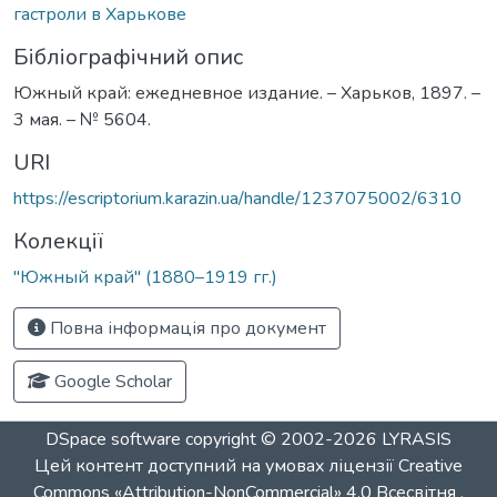
гастроли в Харькове
Бібліографічний опис
Южный край: ежедневное издание. – Харьков, 1897. –
3 мая. – № 5604.
URI
https://escriptorium.karazin.ua/handle/1237075002/6310
Колекції
"Южный край" (1880–1919 гг.)
Повна інформація про документ
Google Scholar
DSpace software
copyright © 2002-2026
LYRASIS
Цей контент доступний на умовах ліцензії
Creative
Commons «Attribution-NonCommercial» 4.0 Всесвітня
.