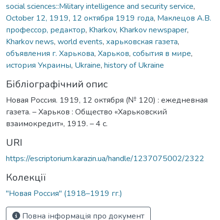
social sciences::Military intelligence and security service
,
October 12, 1919
,
12 октября 1919 года
,
Маклецов А.В.
профессор, редактор
,
Kharkov
,
Kharkov newspaper
,
Kharkov news
,
world events
,
харьковская газета
,
объявления г. Харькова
,
Харьков
,
события в мире
,
история Украины
,
Ukraine
,
history of Ukraine
Бібліографічний опис
Новая Россия. 1919, 12 октября (№ 120) : ежедневная
газета. – Харьков : Общество «Харьковский
взаимокредит», 1919. – 4 с.
URI
https://escriptorium.karazin.ua/handle/1237075002/2322
Колекції
"Новая Россия" (1918–1919 гг.)
Повна інформація про документ