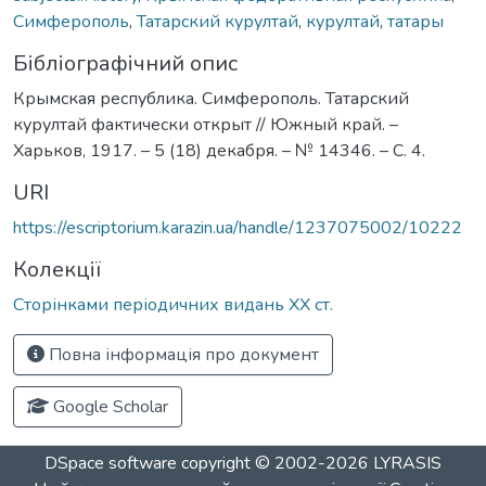
Симферополь
,
Татарский курултай
,
курултай
,
татары
Бібліографічний опис
Крымская республика. Симферополь. Татарский
курултай фактически открыт // Южный край. –
Харьков, 1917. – 5 (18) декабря. – № 14346. – С. 4.
URI
https://escriptorium.karazin.ua/handle/1237075002/10222
Колекції
Сторінками періодичних видань ХХ ст.
Повна інформація про документ
Google Scholar
DSpace software
copyright © 2002-2026
LYRASIS