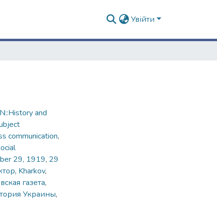
Увійти
::History and
ubject
ss communication
,
ocial
ber 29, 1919
,
29
ктор
,
Kharkov
,
вская газета
,
тория Украины
,