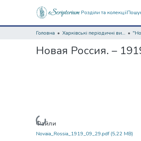
Розділи та колекції
Пошук
Головна
Харківські періодичні видання
Новая Россия. – 191
Вантажиться...
Файли
Novaia_Rossia_1919_09_29.pdf
(5,22 MB)