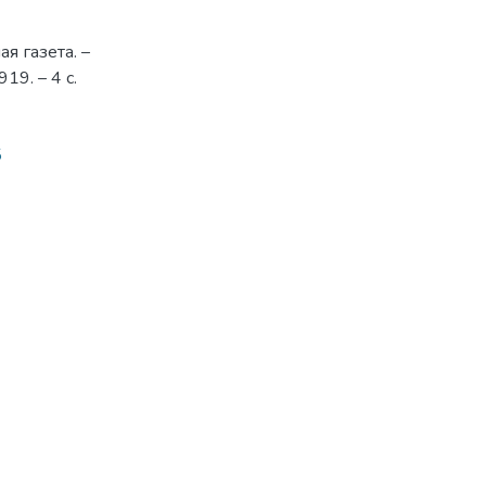
я газета. –
9. – 4 с.
5