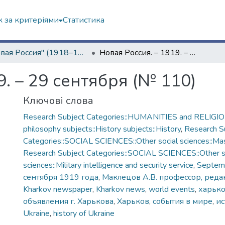
 за критеріями
Статистика
"Новая Россия" (1918–1919 гг.)
Новая Россия. – 1919. – 29 сентября (№ 110)
9. – 29 сентября (№ 110)
Ключові слова
Research Subject Categories::HUMANITIES and RELIGION
philosophy subjects::History subjects::History
,
Research S
Categories::SOCIAL SCIENCES::Other social sciences::Ma
Research Subject Categories::SOCIAL SCIENCES::Other s
sciences::Military intelligence and security service
,
Septem
сентября 1919 года
,
Маклецов А.В. профессор, реда
Kharkov newspaper
,
Kharkov news
,
world events
,
харько
объявления г. Харькова
,
Харьков
,
события в мире
,
ис
Ukraine
,
history of Ukraine