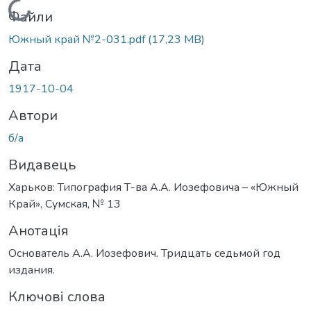
Вантажиться...
Файли
Южный край №2-031.pdf
(17,23 MB)
Дата
1917-10-04
Автори
б/а
Видавець
Харьков: Типография Т-ва А.А. Иозефовича – «Южный
Край», Сумская, № 13
Анотація
Основатель А.А. Иозефович. Тридцать седьмой год
издания.
Ключові слова