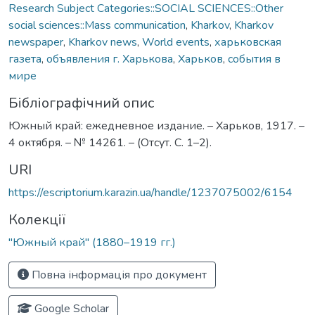
Research Subject Categories::SOCIAL SCIENCES::Other
social sciences::Mass communication
,
Kharkov
,
Kharkov
newspaper
,
Kharkov news
,
World events
,
харьковская
газета
,
объявления г. Харькова
,
Харьков
,
события в
мире
Бібліографічний опис
Южный край: ежедневное издание. – Харьков, 1917. –
4 октября. – № 14261. – (Отсут. С. 1–2).
URI
https://escriptorium.karazin.ua/handle/1237075002/6154
Колекції
"Южный край" (1880–1919 гг.)
Повна інформація про документ
Google Scholar