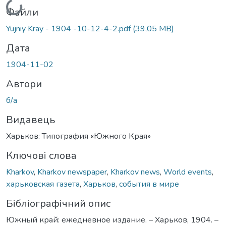
Файли
Yujniy Kray - 1904 -10-12-4-2.pdf
(39,05 MB)
Дата
1904-11-02
Автори
б/а
Видавець
Харьков: Типография «Южного Края»
Ключові слова
Kharkov
,
Kharkov newspaper
,
Kharkov news
,
World events
,
харьковская газета
,
Харьков
,
события в мире
Бібліографічний опис
Южный край: ежедневное издание. – Харьков, 1904. –