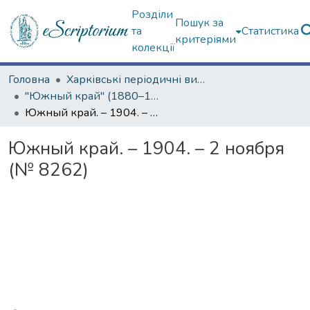
Розділи
Пошук за
та
Статистика
критеріями
колекції
Головна
Харківські періодичні видання
"Южный край" (1880–1919 гг.)
Южный край. – 1904. – 2 ноября (№ 8262)
Южный край. – 1904. – 2 ноября
(№ 8262)
Вантажиться...