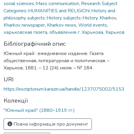
social sciences::Mass communication
,
Research Subject
Categories::HUMANITIES and RELIGION::History and
philosophy subjects::History subjects::History
,
Kharkov
,
Kharkov newspaper
,
Kharkov news
,
World events
,
харьковская газета
,
объявления г. Харькова
,
Харьков
Бібліографічний опис
Южный край : ежедневное издание. Газета
общественная, литературная и политическая. –
Харьков, 1881. – 12 (24) июля. – № 184.
URI
https://escriptorium.karazin.ua/handle/1237075002/5153
Колекції
"Южный край" (1880–1919 гг.)
Повна інформація про документ