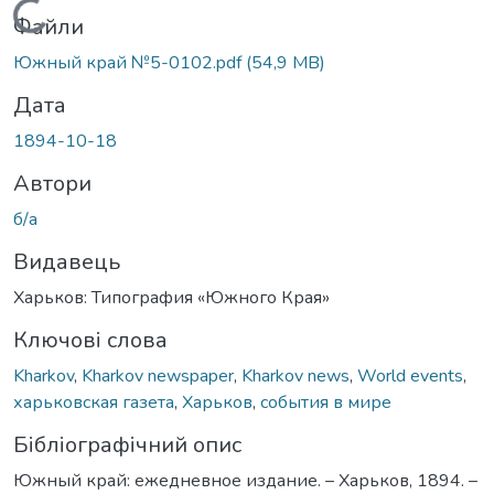
Вантажиться...
Файли
Южный край №5-0102.pdf
(54,9 MB)
Дата
1894-10-18
Автори
б/а
Видавець
Харьков: Типография «Южного Края»
Ключові слова
Kharkov
,
Kharkov newspaper
,
Kharkov news
,
World events
,
харьковская газета
,
Харьков
,
события в мире
Бібліографічний опис
Южный край: ежедневное издание. – Харьков, 1894. –