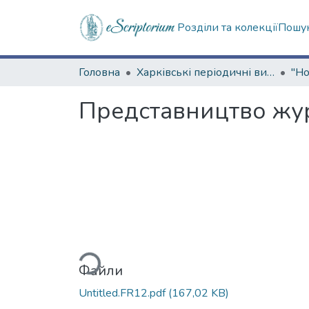
Розділи та колекції
Пошук
Головна
Харківські періодичні видання
Представництво жур
Вантажиться...
Файли
Untitled.FR12.pdf
(167,02 KB)