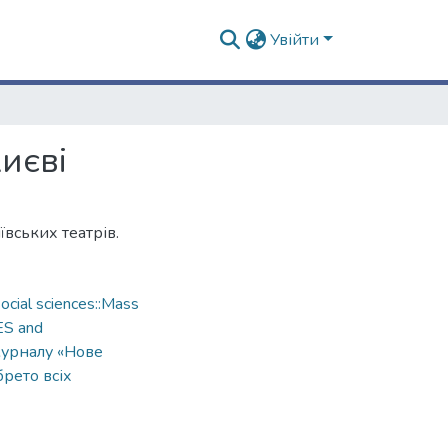
Увійти
иєві
ївських театрів.
cial sciences::Mass
ES and
урналу «Нове
рето всіх