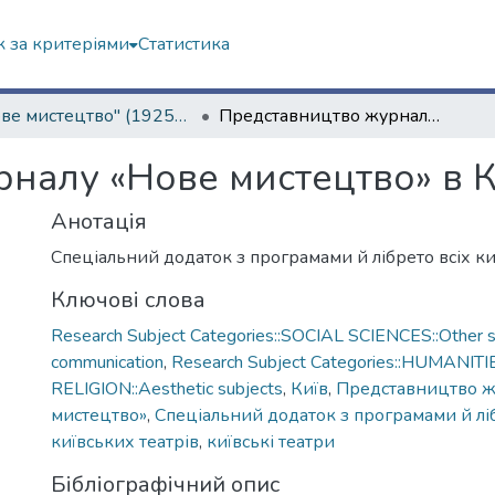
 за критеріями
Статистика
"Нове мистецтво" (1925–1928 рр.)
Представництво журналу «Нове мистецтво» в Києві
налу «Нове мистецтво» в К
Анотація
Спеціальний додаток з програмами й лібрето всіх ки
Ключові слова
Research Subject Categories::SOCIAL SCIENCES::Other so
communication
,
Research Subject Categories::HUMANITI
RELIGION::Aesthetic subjects
,
Київ
,
Представництво ж
мистецтво»
,
Спеціальний додаток з програмами й ліб
київських театрів
,
київські театри
Бібліографічний опис