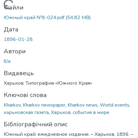
Вантажиться...
Файли
Южный край №8-024.pdf
(54,82 MB)
Дата
1896-01-28
Автори
б/а
Видавець
Харьков: Типография «Южного Края»
Ключові слова
Kharkov
,
Kharkov newspaper
,
Kharkov news
,
World events
,
харьковская газета
,
Харьков
,
события в мире
Бібліографічний опис
Южный край: ежедневное издание. – Харьков, 1896. –