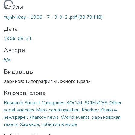
Вантажиться...
Файли
Yujniy Kray - 1906 - 7 - 9-9-2 .pdf
(39,79 MB)
Дата
1906-09-21
Автори
б/а
Видавець
Харьков: Типография «Южного Края»
Ключові слова
Research Subject Categories::SOCIAL SCIENCES::Other
social sciences::Mass communication
,
Kharkov
,
Kharkov
newspaper
,
Kharkov news
,
World events
,
харьковская
газета
,
Харьков
,
события в мире