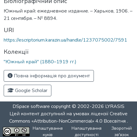
Бібліографічний опис
Южный край: ежедневное издание. – Харьков, 1906. –
21 сентября. – № 8894.
URI
https://escriptorium.karazin.ua/handle/1237075002/7591
Колекції
"Южный край" (1880–1919 гг.)
Повна інформація про документ
Google Scholar
DSpace software
copyright © 2002-2026
LYRASIS
Цей контент доступний на умовах ліцензії
Creative
Commons «Attribution-NonCommercial» 4.0 Всесвітня
.
Налаштування
Налаштування
Зворотній
куків
доступності
зв'язок