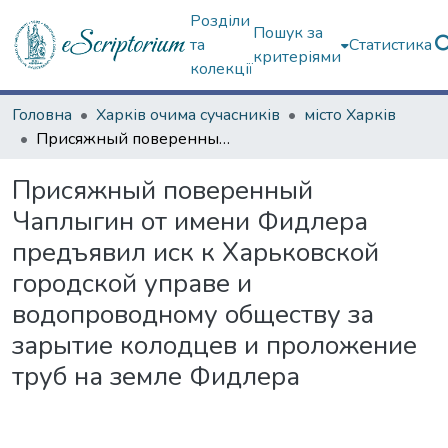
Розділи
Пошук за
та
Статистика
критеріями
колекції
Головна
Харків очима сучасників
місто Харків
Присяжный поверенный Чаплыгин от имени Фидлера предъявил иск к Харьковской городской управе и водопроводному обществу за зарытие колодцев и проложение труб на земле Фидлера
Присяжный поверенный
Чаплыгин от имени Фидлера
предъявил иск к Харьковской
городской управе и
водопроводному обществу за
зарытие колодцев и проложение
труб на земле Фидлера