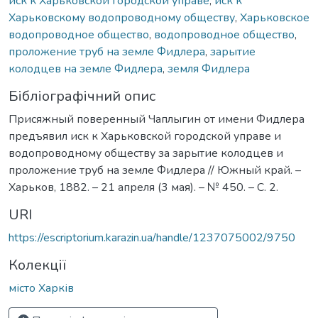
иск к Харьковской городской управе
,
иск к
Харьковскому водопроводному обществу
,
Харьковское
водопроводное общество
,
водопроводное общество
,
проложение труб на земле Фидлера
,
зарытие
колодцев на земле Фидлера
,
земля Фидлера
Бібліографічний опис
Присяжный поверенный Чаплыгин от имени Фидлера
предъявил иск к Харьковской городской управе и
водопроводному обществу за зарытие колодцев и
проложение труб на земле Фидлера // Южный край. –
Харьков, 1882. – 21 апреля (3 мая). – № 450. – С. 2.
URI
https://escriptorium.karazin.ua/handle/1237075002/9750
Колекції
місто Харків