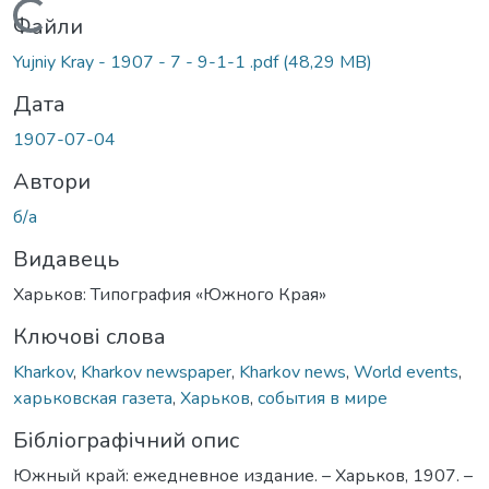
Вантажиться...
Файли
Yujniy Kray - 1907 - 7 - 9-1-1 .pdf
(48,29 MB)
Дата
1907-07-04
Автори
б/а
Видавець
Харьков: Типография «Южного Края»
Ключові слова
Kharkov
,
Kharkov newspaper
,
Kharkov news
,
World events
,
харьковская газета
,
Харьков
,
события в мире
Бібліографічний опис
Южный край: ежедневное издание. – Харьков, 1907. –