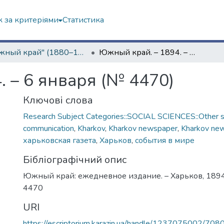
 за критеріями
Статистика
"Южный край" (1880–1919 гг.)
Южный край. – 1894. – 6 января (№ 4470)
 – 6 января (№ 4470)
Ключові слова
Research Subject Categories::SOCIAL SCIENCES::Other so
communication
,
Kharkov
,
Kharkov newspaper
,
Kharkov ne
харьковская газета
,
Харьков
,
события в мире
Бібліографічний опис
Южный край: ежедневное издание. – Харьков, 1894.
4470
URI
https://escriptorium.karazin.ua/handle/1237075002/708