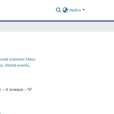
Увійти
cial sciences::Mass
ws
,
World events
,
 – 6 января. – №
0