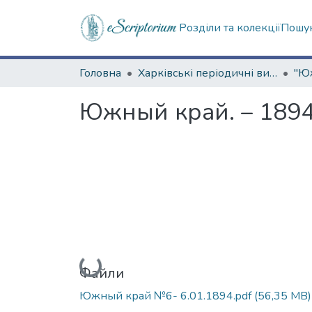
Розділи та колекції
Пошук
Головна
Харківські періодичні видання
Южный край. – 1894.
Вантажиться...
Файли
Южный край №6- 6.01.1894.pdf
(56,35 MB)