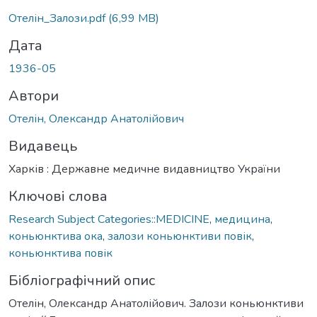
Вантажиться...
Отелін_Залози.pdf
(6,99 MB)
Дата
1936-05
Автори
Отелін, Олександр Анатолійович
Видавець
Харків : Державне медичне видавництво України
Ключові слова
Research Subject Categories::MEDICINE
,
медицина
,
коньюнктива ока
,
залози коньюнктиви повік
,
коньюнктива повік
Бібліографічний опис
Отелін, Олександр Анатолійович. Залози коньюнктиви