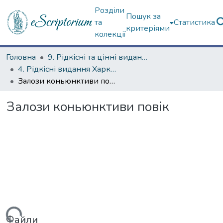
Розділи
Пошук за
та
Статистика
критеріями
колекції
Головна
9. Рідкісні та цінні видання
4. Рідкісні видання Харкова ХХ ст.
Залози коньюнктиви повік
Залози коньюнктиви повік
Файли