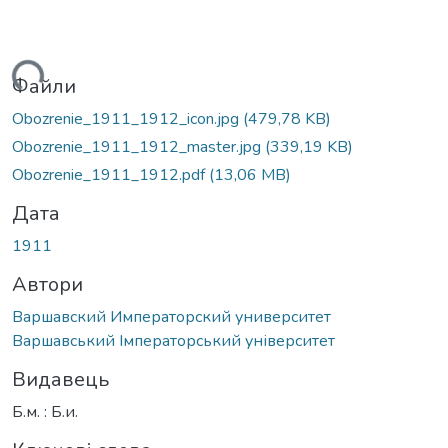
житься...
Файли
Obozrenie_1911_1912_icon.jpg
(479,78 KB)
Obozrenie_1911_1912_master.jpg
(339,19 KB)
Obozrenie_1911_1912.pdf
(13,06 MB)
Дата
1911
Автори
Варшавский Императорский университет
Варшавський Імператорський університет
Видавець
Б.м. : Б.и.