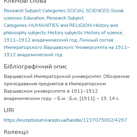
Ключові слова
Research Subject Categories::SOCIAL SCIENCES::Social
sciences::Education
,
Research Subject
Categories::HUMANITIES and RELIGION::History and
philosophy subjects::History subjects::History of science
,
1911–1912 академический год
,
Личный состав
Императорского Варшавского Университета на 1911–
1912 академический год
Бібліографічний опис
Варшавский Императорский университет. Обозрение
преподавания предметов в Императорском
Варшавском университете в 1911–1912
академическом году. – Б.м. : Б.и., [1911]. – 19, 14 с.
URI
https://escriptorium.karazin.ua/handle/1237075002/4297
Колекції