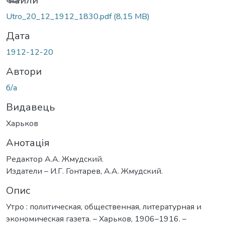
Вантажиться...
Файли
Utro_20_12_1912_1830.pdf
(8,15 MB)
Дата
1912-12-20
Автори
б/а
Видавець
Харьков
Анотація
Редактор А.А. Жмудский.
Издатели – И.Г. Гонтарев, А.А. Жмудский.
Опис
Утро : политическая, общественная, литературная и
экономическая газета. – Харьков, 1906–1916. –