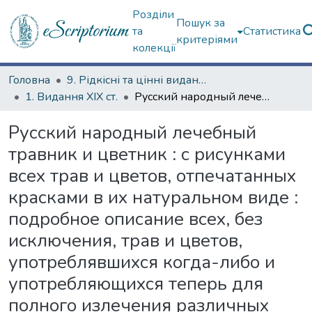
Розділи
Пошук за
та
Статистика
критеріями
колекції
Головна
9. Рідкісні та цінні видання
1. Видання ХІХ ст.
Русский народный лечебный травник и цветник : с рисунками всех трав и цветов, отпечатанных красками в их натуральном виде : подробное описание всех, без исключения, трав и цветов, употреблявшихся когда-либо и употребляющихся теперь для полного излечения различных болезней и недугов... : столб исцеления всех болезней и недугов исстари испытанными народными способами и средствами из растительного царства природы, с приложением словаря местных названий (по губерниям) трав и цветов, и особого отдела о ядовитых и неядовитых грибах : с 200 раскрашенных и художественно выполненных с натуры рисунков всех этих трав и цветков и с рисунками в тексте
Русский народный лечебный
травник и цветник : с рисунками
всех трав и цветов, отпечатанных
красками в их натуральном виде :
подробное описание всех, без
исключения, трав и цветов,
употреблявшихся когда-либо и
употребляющихся теперь для
полного излечения различных