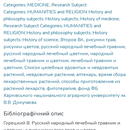
Categories::MEDICINE
,
Research Subject
Categories::HUMANITIES and RELIGION::History and
philosophy subjects::History subjects::History of medicine
,
Research Subject Categories::HUMANITIES and
RELIGION::History and philosophy subjects::History
subjects::History of science
,
Второв Вл.
,
рисунки трав
,
рисунки цветов
,
русский народный лечебный травник
,
русский народный лечебный цветник
,
народный
лечебный травник и цветник
,
лечебный травник и
цветник
,
Список целебных ядовитых и неядовитых
растений
,
неядовитые растения
,
аптекарь
,
время сбора
лекарственных растений
,
способы приготовления из
растений лекарств
,
фитотерапия
,
фонд ФБ
Харківського національного аграрного університету ім.
В.В. Докучаєва
Бібліографічний опис
Горецкий В. Русский народный лечебный травник и
цветник : с рисунками всех трав и цветов,