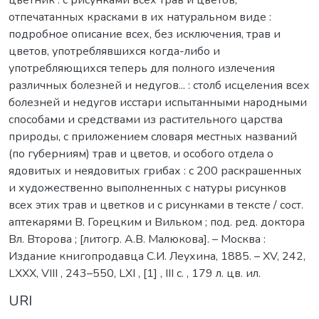
отпечатанных красками в их натуральном виде :
подробное описание всех, без исключения, трав и
цветов, употреблявшихся когда-либо и
употребляющихся теперь для полного излечения
различных болезней и недугов... : столб исцеления всех
болезней и недугов исстари испытанными народными
способами и средствами из растительного царства
природы, с приложением словаря местных названий
(по губерниям) трав и цветов, и особого отдела о
ядовитых и неядовитых грибах : с 200 раскрашенных
и художественно выполненных с натуры рисунков
всех этих трав и цветков и с рисунками в тексте / сост.
аптекарями В. Горецким и Вильком ; под. ред. доктора
Вл. Второва ; [литогр. А.В. Малюкова]. – Москва :
Издание книгопродавца С.И. Леухина, 1885. – XV, 242,
LXXX, VIII , 243–550, LXI , [1] , III с. , 179 л. цв. ил.
URI