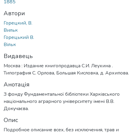
1885
Автори
Горецкий, В.
Вильк
Горецький В.
Вільк
Видавець
Москва : Издание книгопродавца С.И. Леухина .
Типография С. Орлова, Большая Кисловка, д. Архипова.
Анотація
З фонду Фундаментальної бібліотеки Харківського
національного аграрного університету імені В.В.
Докучаєва.
Опис
Подробное описание всех, без исключения, трав и