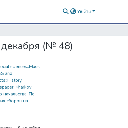
Увійти
 декабря (№ 48)
cial sciences::Mass
ES and
ts::History
,
spaper
,
Kharkov
 начальства
,
По
их сборов на