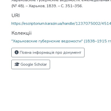
Харьковские губернские ведомости: еженедельная г
(№ 48). – Харьков, 1839. – С. 351–356.
URI
https://escriptorium.karazin.ua/handle/1237075002/451
Колекції
"Харьковские губернские ведомости" (1838–1915 гг
Повна інформація про документ
Google Scholar