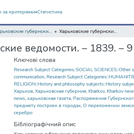
 за критеріями
Статистика
"Харьковские губернские ведомости" (1838–1915 гг.)
Харьковские губернские ведомости. – 1839. – 9 декабря (№ 48)
кие ведомости. – 1839. – 9
Ключові слова
Research Subject Categories::SOCIAL SCIENCES::Other so
communication
,
Research Subject Categories::HUMANITI
RELIGION::History and philosophy subjects::History subjec
Харьков
,
Харьковская губерния
,
Kharkov
,
Kharkov new
news
,
харьковская газета
,
Распоряжения Губернского
предмету построек в городах
,
О переложении земск
серебро
Бібліографічний опис