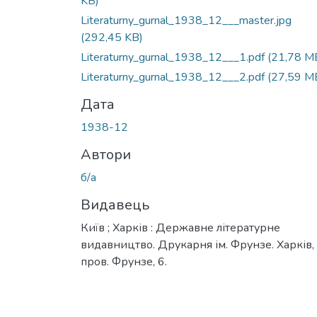
KB)
Literaturny_gurnal_1938_12___master.jpg
(292,45 KB)
Literaturny_gurnal_1938_12___1.pdf
(21,78 M
Literaturny_gurnal_1938_12___2.pdf
(27,59 M
Дата
1938-12
Автори
б/а
Видавець
Київ ; Харків : Державне літературне
видавництво. Друкарня ім. Фрунзе. Харків,
пров. Фрунзе, 6.