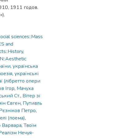
аний
910, 1911 годов.
»).
cial sciences::Mass
ES and
ts::History
,
::Aesthetic
раїни
,
українська
поезія
,
українські
ї (лібретто опери
в Ігор
,
Мачуха
ький Ст.
,
Вітер зі
ін Євген
,
Путивль
Рєзніков Петро
,
елі (поема)
,
 Варвара
,
Твоїм
Реалізм Нечуя-