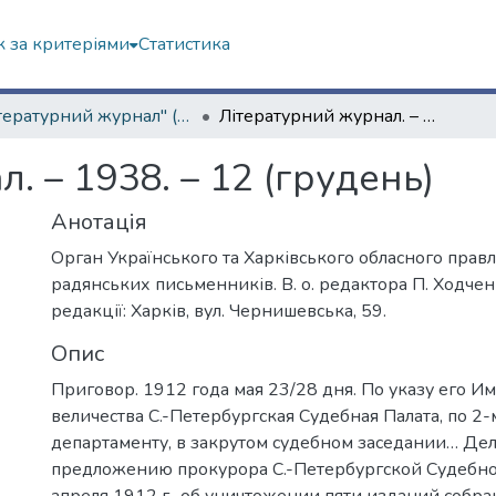
 за критеріями
Статистика
"Літературний журнал" (1936–1941 рр.)
Літературний журнал. – 1938. – 12 (грудень)
. – 1938. – 12 (грудень)
Анотація
Орган Українського та Харківського обласного правл
радянських письменників. В. о. редактора П. Ходчен
редакції: Харків, вул. Чернишевська, 59.
Опис
Приговор. 1912 года мая 23/28 дня. По указу его И
величества С.-Петербургская Судебная Палата, по 2
департаменту, в закрутом судебном заседании… Дел
предложению прокурора С.-Петербургской Судебной