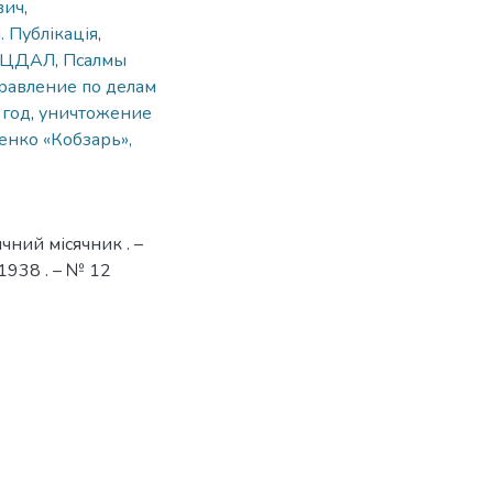
вич
,
. Публікація
,
УЦДАЛ
,
Псалмы
равление по делам
 год
,
уничтожение
енко «Кобзарь»,
чний місячник . –
1938 . – № 12
9