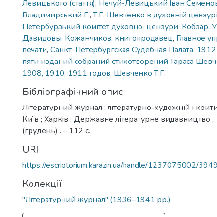
Левицького (стаття)
,
Нечуй-Левицький Іван Семено
Владимирський Г.
,
Т.Г. Шевченко в духовній цензурі
Петербурзький комітет духовної цензури
,
Кобзар
,
Давидовы
,
Кожанчиков, книгопродавец
,
Главное уп
печати
,
Санкт-Петербургская Судебная Палата
,
1912
пяти изданий собраний стихотворений Тараса Шевч
1908, 1910, 1911 годов
,
Шевченко Т.Г.
Бібліографічний опис
Літературний журнал : літературно-художній і крити
Київ ; Харків : Державне літературне видавництво , 
(грудень) . – 112 с.
URI
https://escriptorium.karazin.ua/handle/1237075002/394
Колекції
"Літературний журнал" (1936–1941 рр.)