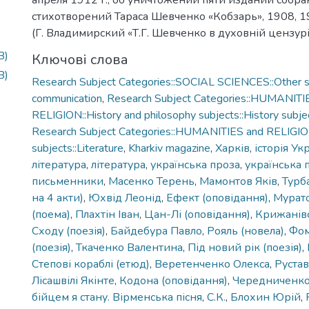
апреля 1912 г., об уничтожении пяти изданий собр
стихотворений Тараса Шевченко «Кобзарь», 1908, 1
(Г. Владимирский «Т.Г. Шевченко в духовній цензурі
B)
Ключові слова
B)
Research Subject Categories::SOCIAL SCIENCES::Other so
communication
,
Research Subject Categories::HUMANITI
RELIGION::History and philosophy subjects::History subjec
Research Subject Categories::HUMANITIES and RELIGION
subjects::Literature
,
Kharkiv magazine
,
Харків
,
історія Ук
література
,
література
,
українська проза
,
українська 
письменники
,
Масенко Терень
,
Мамонтов Яків
,
Турба
на 4 акти)
,
Юхвід Леонід
,
Ефект (оповідання)
,
Мурато
(поема)
,
Плахтін Іван
,
Цан-Лі (оповідання)
,
Крижанівс
Сходу (поезія)
,
Байдебура Павло
,
Рояль (новела)
,
Фом
(поезія)
,
Ткаченко Валентина
,
Під новий рік (поезія)
,
Степові кораблі (етюд)
,
Веретенченко Олекса
,
Рустав
Лісашвілі Якінте
,
Кодона (оповідання)
,
Чередниченко
бійцем я стану. Вірменська пісня
,
С.К.
,
Блохин Юрій
,