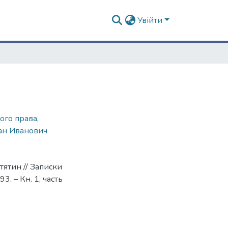
Увійти
ого права
,
ан Иванович
ятин // Записки
. – Кн. 1, часть