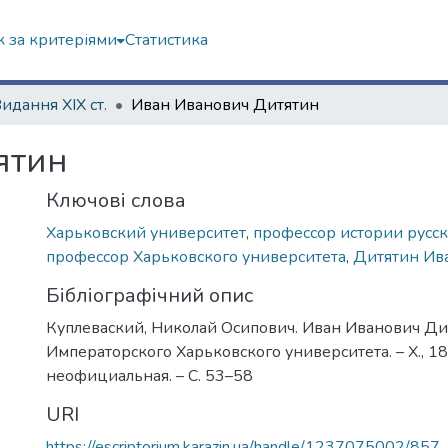
 за критеріями
Статистика
Видання ХІХ ст.
Иван Иванович Дитятин
ятин
Ключові слова
Харьковский университет
,
профессор истории русск
профессор Харьковского университета
,
Дитятин Ив
Бібліографічний опис
Куплеваский, Николай Осипович. Иван Иванович Дит
Императорского Харьковского университета. – Х., 1893
неофициальная. – С. 53–58
URI
https://escriptorium.karazin.ua/handle/1237075002/857