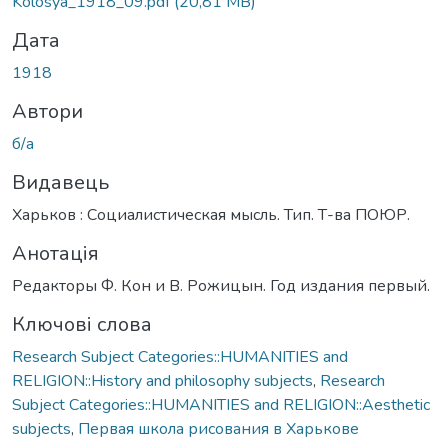
Kolosya_1918_09.pdf
(20,81 MB)
Дата
1918
Автори
б/а
Видавець
Харьков : Социалистическая мысль. Тип. Т-ва ПОЮР.
Анотація
Редакторы Ф. Кон и В. Рожицын. Год издания первый.
Ключові слова
Research Subject Categories::HUMANITIES and
RELIGION::History and philosophy subjects
,
Research
Subject Categories::HUMANITIES and RELIGION::Aesthetic
subjects
,
Первая школа рисования в Харькове