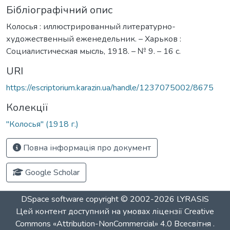
Бібліографічний опис
Колосья : иллюстрированный литературно-
художественный еженедельник. – Харьков :
Социалистическая мысль, 1918. – № 9. – 16 с.
URI
https://escriptorium.karazin.ua/handle/1237075002/8675
Колекції
"Колосья" (1918 г.)
Повна інформація про документ
Google Scholar
DSpace software
copyright © 2002-2026
LYRASIS
Цей контент доступний на умовах ліцензії
Creative
Commons «Attribution-NonCommercial» 4.0 Всесвітня
.