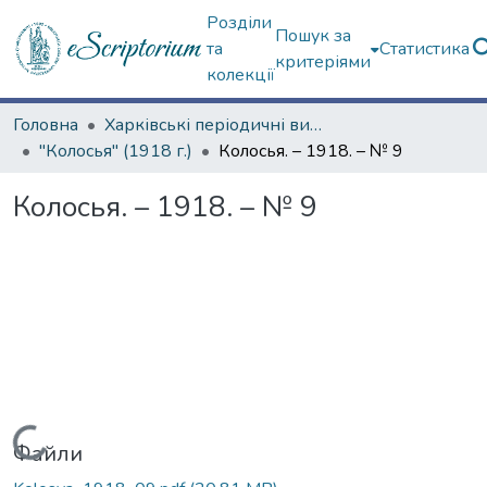
Розділи
Пошук за
та
Статистика
критеріями
колекції
Головна
Харківські періодичні видання
"Колосья" (1918 г.)
Колосья. – 1918. – № 9
Колосья. – 1918. – № 9
Вантажиться...
Файли