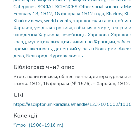
Categories::SOCIAL SCIENCES::Other social sciences::Ma
February 18, 1912
,
18 февраля 1912 года
,
Kharkov
,
Kh
Kharkov news
,
world events
,
харьковская газета
,
объяв
Харьков
,
уездная хроника
,
события в мире
,
театр и 
заведения Харькова
,
лечебницы Харькова
,
Харьковс
голод
,
муниципализация жилищ во Франции
,
забаст
промышленность
,
донецкий уголь в Болгарии
,
Алек
дело
,
Белгород
,
Курская жизнь
Бібліографічний опис
Утро : политическая, общественная, литературная и
газета. 1912, 18 февраля (№ 1576). – Харьков, 1912. –
URI
https://escriptorium.karazin.ua/handle/1237075002/193
Колекції
"Утро" (1906–1916 гг.)