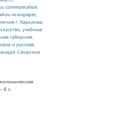
ss communication
,
arkov newspaper
,
ления г. Харькова
,
искусство
,
учебные
кая губерния
,
овка и русская
сандро-Свирское
 экономическая
 6 с.
5