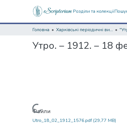
Розділи та колекції
Пошук
Головна
Харківські періодичні видання
"Ут
Утро. – 1912. – 18 
Вантажиться...
Файли
Utro_18_02_1912_1576.pdf
(29,77 MB)