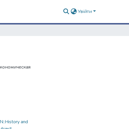
Увійти
 экономическая
::History and
ubject