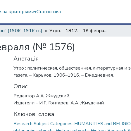
 за критеріями
Статистика
ро" (1906–1916 гг.)
Утро. – 1912. – 18 февраля (№ 1576)
февраля (№ 1576)
Анотація
Утро : политическая, общественная, литературная и
газета. – Харьков, 1906–1916. – Ежедневная.
Опис
Редактор А.А. Жмудский.
Издатели – И.Г. Гонтарев, А.А. Жмудский.
Ключові слова
Research Subject Categories::HUMANITIES and RELIGION
philosophy subjects::History subjects::History
,
Research S