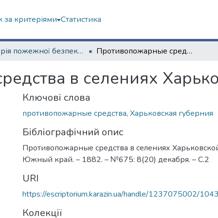
 за критеріями
Статистика
Історія пожежної безпеки (сторінками періодичних видань)
Противопожарные средства в селениях Харьковской губернии
редства в селениях Харьк
Ключові слова
противопожарные средства
,
Харьковская губерния
Бібліографічний опис
Противопожарные средства в селениях Харьковской
Южный край. – 1882. – №675: 8(20) декабря. – С.2
URI
https://escriptorium.karazin.ua/handle/1237075002/104
Колекції