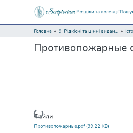
Розділи та колекції
Пошук
Головна
9. Рідкісні та цінні видання
Противопожарные с
Вантажиться...
Файли
Противопожарные.pdf
(39,22 KB)