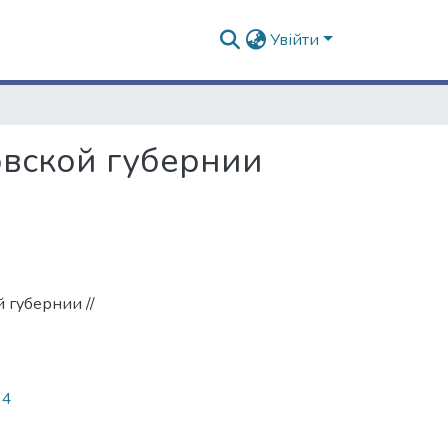
Увійти
овской губернии
 губернии //
34