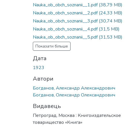
Вантажиться...
Nauka_ob_obch_soznanii__1.pdf
(38,79 MB)
Nauka_ob_obch_soznanii__2.pdf
(24,33 MB)
Nauka_ob_obch_soznanii__3.pdf
(30,74 MB)
Nauka_ob_obch_soznanii__4.pdf
(31,5 MB)
Nauka_ob_obch_soznanii__5.pdf
(31,53 MB)
Показати більше
Дата
1923
Автори
Богданов, Александр Александрович
Богданов, Олександр Олександрович
Видавець
Петроград, Москва : Книгоиздательское
товарищество «Книга»