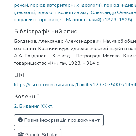
речей
,
період авторитарних ідеологій
,
період індиві
ідеологій
,
ідеології колективізму
,
Олександр Олекса
(справжнє прізвище - Малиновський) (1873-1928)
Бібліографічний опис
Богданов, Александр Александрович. Наука об общ
сознании: Краткий курс идеологической науки в воп
А.А. Богданов. – 3-е изд. – Петроград, Москва : Кни
товарищество «Книга», 1923. – 314 с.
URI
https://escriptorium.karazin.ua/handle/1237075002/146
Колекції
2. Видання ХХ ст.
Повна інформація про документ
Google Scholar