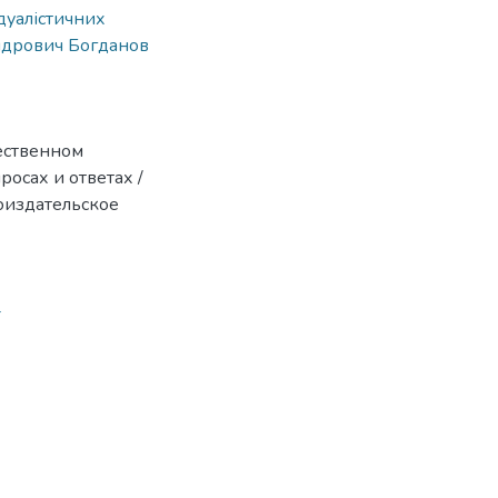
дуалістичних
ндрович Богданов
ественном
росах и ответах /
гоиздательское
4