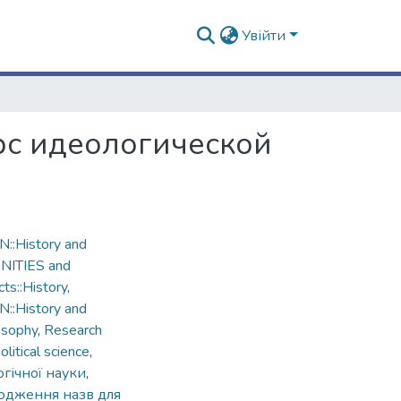
Увійти
рс идеологической
::History and
ANITIES and
ts::History
,
::History and
losophy
,
Research
litical science
,
гічної науки
,
одження назв для