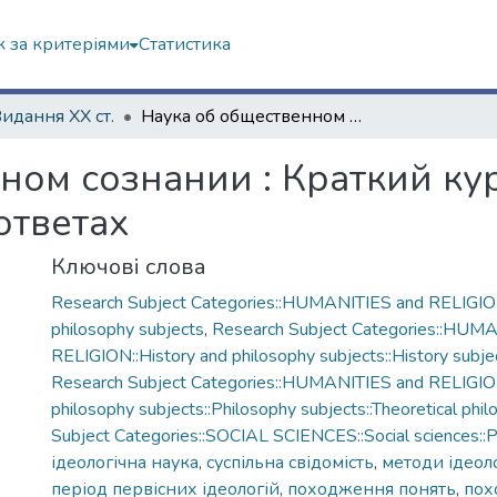
 за критеріями
Статистика
Видання ХХ ст.
Наука об общественном сознании : Краткий курс идеологической науки в вопросах и ответах
ном сознании : Краткий ку
ответах
Ключові слова
Research Subject Categories::HUMANITIES and RELIGION
philosophy subjects
,
Research Subject Categories::HUM
RELIGION::History and philosophy subjects::History subjec
Research Subject Categories::HUMANITIES and RELIGION
philosophy subjects::Philosophy subjects::Theoretical phi
Subject Categories::SOCIAL SCIENCES::Social sciences::Po
ідеологічна наука
,
суспільна свідомість
,
методи ідеоло
період первісних ідеологій
,
походження понять
,
пох