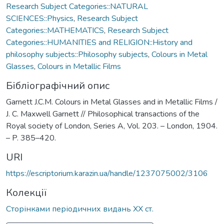
Research Subject Categories::NATURAL
SCIENCES::Physics
,
Research Subject
Categories::MATHEMATICS
,
Research Subject
Categories::HUMANITIES and RELIGION::History and
philosophy subjects::Philosophy subjects
,
Colours in Metal
Glasses
,
Colours in Metallic Films
Бібліографічний опис
Garnett J.C.M. Colours in Metal Glasses and in Metallic Films /
J. C. Maxwell Garnett // Philosophical transactions of the
Royal society of London, Series A, Vol. 203. – London, 1904.
– P. 385–420.
URI
https://escriptorium.karazin.ua/handle/1237075002/3106
Колекції
Сторінками періодичних видань ХХ ст.