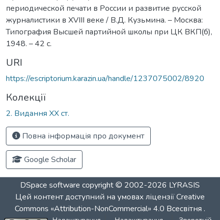
периодической печати в России и развитие русской
журналистики в XVIII веке / В.Д. Кузьмина. – Москва:
Типография Высшей партийной школы при ЦК ВКП(б),
1948. – 42 с.
URI
https://escriptorium.karazin.ua/handle/1237075002/8920
Колекції
2. Видання ХХ ст.
Повна інформація про документ
Google Scholar
DSpace software
copyright © 2002-2026
LYRASIS
Цей контент доступний на умовах ліцензії
Creative
Commons «Attribution-NonCommercial» 4.0 Всесвітня
.