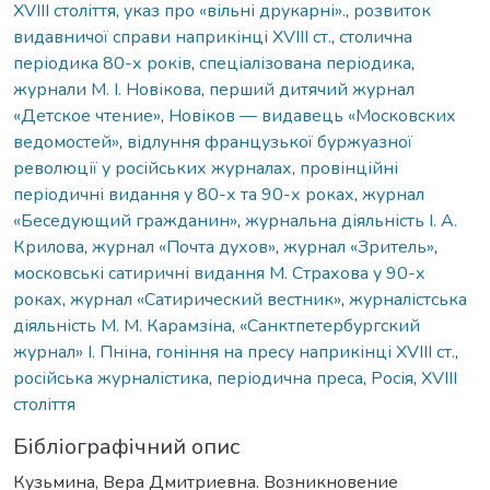
XVIII століття
,
указ про «вільні друкарні».
,
розвиток
видавничої справи наприкінці XVIII ст.
,
столична
періодика 80-х років
,
спеціалізована періодика
,
журнали М. І. Новікова
,
перший дитячий журнал
«Детское чтение»
,
Новіков — видавець «Московских
ведомостей»
,
відлуння французької буржуазної
революції у російських журналах
,
провінційні
періодичні видання у 80-х та 90-х роках
,
журнал
«Беседующий гражданин»
,
журнальна діяльність І. А.
Крилова
,
журнал «Почта духов»
,
журнал «Зритель»
,
московські сатиричні видання М. Страхова у 90-х
роках
,
журнал «Сатирический вестник»
,
журналістська
діяльність М. М. Карамзіна
,
«Санктпетербургский
журнал» І. Пніна
,
гоніння на пресу наприкінці XVIII ст.
,
російська журналістика
,
періодична преса
,
Росія
,
XVIII
століття
Бібліографічний опис
Кузьмина, Вера Дмитриевна. Возникновение