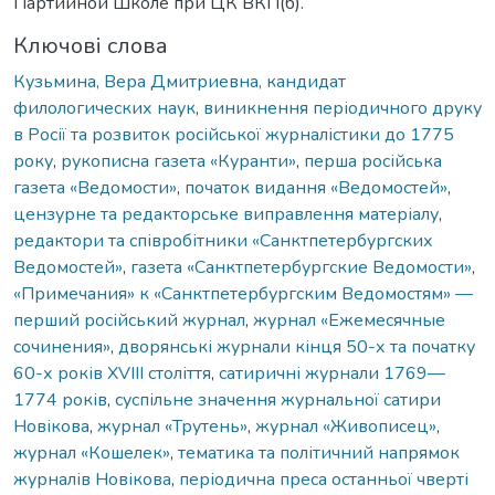
Партийной Школе при ЦК ВКП(б).
Ключові слова
Кузьмина, Вера Дмитриевна, кандидат
филологических наук
,
виникнення періодичного друку
в Росії та розвиток російської журналістики до 1775
року
,
рукописна газета «Куранти»
,
перша російська
газета «Ведомости»
,
початок видання «Ведомостей»
,
цензурне та редакторське виправлення матеріалу
,
редактори та співробітники «Санктпетербургских
Ведомостей»
,
газета «Санктпетербургские Ведомости»
,
«Примечания» к «Санктпетербургским Ведомостям» —
перший російський журнал
,
журнал «Ежемесячные
сочинения»
,
дворянські журнали кінця 50-х та початку
60-х років ХVIII століття
,
сатиричні журнали 1769—
1774 років
,
суспільне значення журнальної сатири
Новікова
,
журнал «Трутень»
,
журнал «Живописец»
,
журнал «Кошелек»
,
тематика та політичний напрямок
журналів Новікова
,
періодична преса останньої чверті