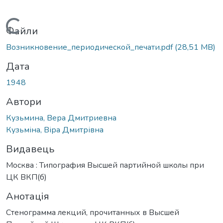
Вантажиться...
Файли
Возникновение_периодической_печати.pdf
(28,51 MB)
Дата
1948
Автори
Кузьмина, Вера Дмитриевна
Кузьміна, Віра Дмитрівна
Видавець
Москва : Типография Высшей партийной школы при
ЦК ВКП(б)
Анотація
Стенограмма лекций, прочитанных в Высшей