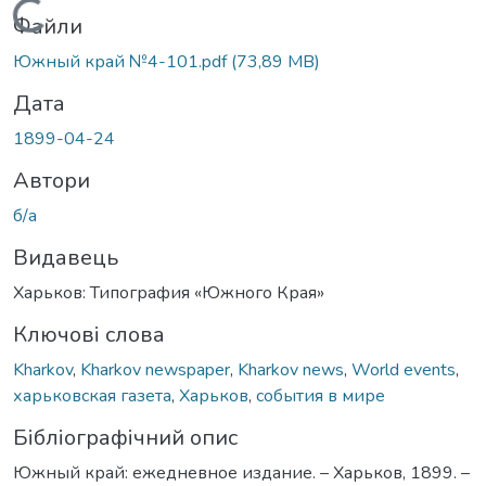
Вантажиться...
Файли
Южный край №4-101.pdf
(73,89 MB)
Дата
1899-04-24
Автори
б/а
Видавець
Харьков: Типография «Южного Края»
Ключові слова
Kharkov
,
Kharkov newspaper
,
Kharkov news
,
World events
,
харьковская газета
,
Харьков
,
события в мире
Бібліографічний опис
Южный край: ежедневное издание. – Харьков, 1899. –