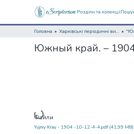
Розділи та колекції
Пошук
Головна
Харківські періодичні видання
Южный край. – 1904.
Вантажиться...
Файли
Yujniy Kray - 1904 -10-12-4-4.pdf
(41,99 MB)