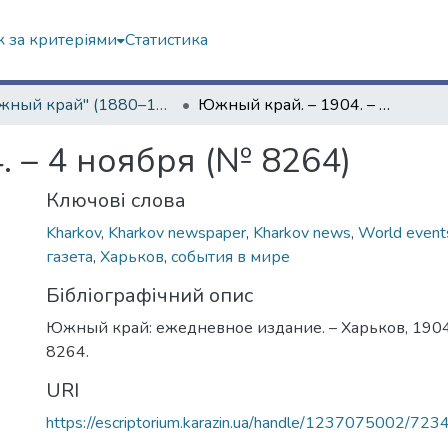
 за критеріями
Статистика
"Южный край" (1880–1919 гг.)
Южный край. – 1904. – 4 ноября (№ 8264)
 – 4 ноября (№ 8264)
Ключові слова
Kharkov
,
Kharkov newspaper
,
Kharkov news
,
World event
газета
,
Харьков
,
события в мире
Бібліографічний опис
Южный край: ежедневное издание. – Харьков, 1904.
8264.
URI
https://escriptorium.karazin.ua/handle/1237075002/723