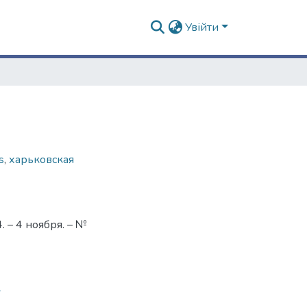
Увійти
s
,
харьковская
 – 4 ноября. – №
4